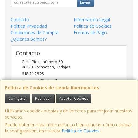
Enviar
Contacto
Información Legal
Política Privacidad
Política de Cookies
Condiciones de Compra
Formas de Pago
¿Quienes Somos?
Contacto
Calle Pidal, número 60
06228
Hornachos
,
Badajoz
618 71 28 25
libermovil@hotmail.com
Política de Cookies de tienda.libermovil.es
Configurar
Rechazar
Aceptar Cookies
Horario
De Lunes a Viernes 10:00 a 14:00 - 17;30 a 20;30
Utilizamos cookies propias y de terceros para mejorar nuestros
servicios.
Puede obtener más información, o bien conocer cómo cambiar
la configuración, en nuestra
Política de Cookies
.
, , , , España. - C.I.F.: 44786005Z - Tfno: