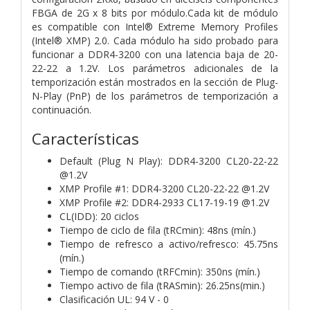
FBGA de 2G x 8 bits por módulo.
Cada kit de módulo
es compatible con Intel® Extreme Memory Profiles
(Intel® XMP) 2.0. Cada módulo ha sido probado para
funcionar a DDR4-3200 con una latencia baja de 20-
22-22 a 1.2V. Los parámetros adicionales de la
temporización están mostrados en la sección de Plug-
N-Play (PnP) de los parámetros de temporización a
continuación.
Características
Default (Plug N Play): DDR4-3200 CL20-22-22
@1.2V
XMP Profile #1: DDR4-3200 CL20-22-22 @1.2V
XMP Profile #2: DDR4-2933 CL17-19-19 @1.2V
CL(IDD): 20 ciclos
Tiempo de ciclo de fila (tRCmin): 48ns (mín.)
Tiempo de refresco a activo/refresco: 45.75ns
(mín.)
Tiempo de comando (tRFCmin): 350ns (mín.)
Tiempo activo de fila (tRASmin): 26.25ns(min.)
Clasificación UL: 94 V - 0