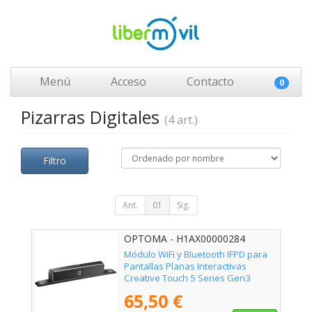
Menú
Acceso
Contacto
0
Pizarras Digitales
(4 art.)
Filtro
Ant.
01
Sig.
OPTOMA - H1AX00000284
Módulo WiFi y Bluetooth IFPD para
Pantallas Planas Interactivas
Creative Touch 5 Series Gen3
Optoma SI07E/ 10m
65,50 €