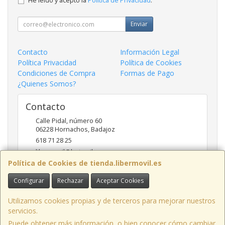
He leído y acepto la
Política de Privacidad
.
Enviar
Contacto
Información Legal
Política Privacidad
Política de Cookies
Condiciones de Compra
Formas de Pago
¿Quienes Somos?
Contacto
Calle Pidal, número 60
06228
Hornachos
,
Badajoz
618 71 28 25
libermovil@hotmail.com
Política de Cookies de tienda.libermovil.es
Configurar
Rechazar
Aceptar Cookies
Horario
De Lunes a Viernes 10:00 a 14:00 - 17;30 a 20;30
Utilizamos cookies propias y de terceros para mejorar nuestros
servicios.
Puede obtener más información, o bien conocer cómo cambiar