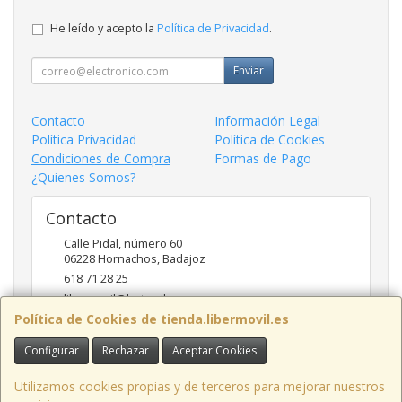
He leído y acepto la
Política de Privacidad
.
Enviar
Contacto
Información Legal
Política Privacidad
Política de Cookies
Condiciones de Compra
Formas de Pago
¿Quienes Somos?
Contacto
Calle Pidal, número 60
06228
Hornachos
,
Badajoz
618 71 28 25
libermovil@hotmail.com
Política de Cookies de tienda.libermovil.es
Configurar
Rechazar
Aceptar Cookies
Horario
De Lunes a Viernes 10:00 a 14:00 - 17;30 a 20;30
Utilizamos cookies propias y de terceros para mejorar nuestros