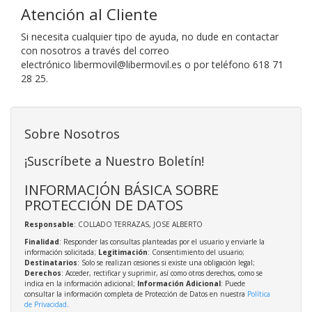
Atención al Cliente
Si necesita cualquier tipo de ayuda, no dude en contactar
con nosotros a través del correo
electrónico
libermovil@libermovil.es o por teléfono
618 71
28 25.
Sobre Nosotros
¡Suscríbete a Nuestro Boletín!
INFORMACIÓN BÁSICA SOBRE
PROTECCIÓN DE DATOS
Responsable
: COLLADO TERRAZAS, JOSE ALBERTO
Finalidad
: Responder las consultas planteadas por el usuario y enviarle la
información solicitada;
Legitimación
: Consentimiento del usuario;
Destinatarios
: Solo se realizan cesiones si existe una obligación legal;
Derechos
: Acceder, rectificar y suprimir, así como otros derechos, como se
indica en la información adicional;
Información Adicional
: Puede
consultar la información completa de Protección de Datos en nuestra
Política
de Privacidad
.