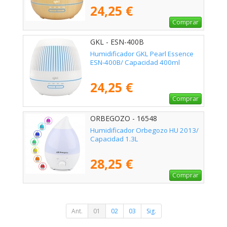
24,25 €
Comprar
GKL - ESN-400B
Humidificador GKL Pearl Essence
ESN-400B/ Capacidad 400ml
24,25 €
Comprar
ORBEGOZO - 16548
Humidificador Orbegozo HU 2013/
Capacidad 1.3L
28,25 €
Comprar
Ant.
01
02
03
Sig.