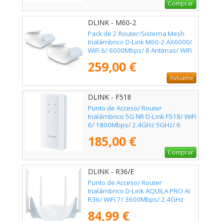
Comprar
DLINK - M60-2
Pack de 2 Router/Sistema Mesh
Inalámbrico D-Link M60-2 AX6000/
WiFi 6/ 6000Mbps/ 8 Antenas/ WiFi
802.11ax/ac/n/g/b/k/v/a/h
259,00 €
Avísame
DLINK - F518
Punto de Acceso/ Router
Inalámbrico 5G NR D-Link F518/ WiFi
6/ 1800Mbps/ 2.4GHz 5GHz/ 6
Antenas/ WiFi 802.11/ax/ac/n/a/ -
185,00 €
n/b/g
Comprar
DLINK - R36/E
Punto de Acceso/ Router
Inalámbrico D-Link AQUILA PRO AI
R36/ WiFi 7/ 3600Mbps/ 2.4GHz
5GHz/ 4 Antenas/ WiFi
84,99 €
802.11be/ax/ac/n/a/ - n/b/g