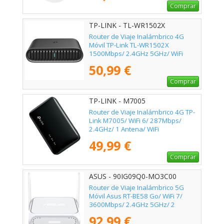
Comprar
TP-LINK - TL-WR1502X
Router de Viaje Inalámbrico 4G
Móvil TP-Link TL-WR1502X
1500Mbps/ 2.4GHz 5GHz/ WiFi
802.11ax/ac/n/a/b/g/n
50,99 €
Comprar
TP-LINK - M7005
Router de Viaje Inalámbrico 4G TP-
Link M7005/ WiFi 6/ 287Mbps/
2.4GHz/ 1 Antena/ WiFi
802.11b/g/n/ax
49,99 €
Comprar
ASUS - 90IG09Q0-MO3C00
Router de Viaje Inalámbrico 5G
Móvil Asus RT-BE58 Go/ WiFi 7/
3600Mbps/ 2.4GHz 5GHz/ 2
Antenas/ WiFi 802.11be/ax/ac/n/a/
92,99 €
- n/b/g