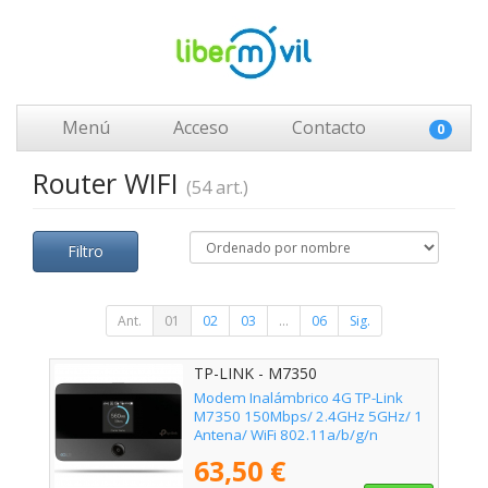
Menú
Acceso
Contacto
0
Router WIFI
(54 art.)
Filtro
Ant.
01
02
03
...
06
Sig.
TP-LINK - M7350
Modem Inalámbrico 4G TP-Link
M7350 150Mbps/ 2.4GHz 5GHz/ 1
Antena/ WiFi 802.11a/b/g/n
63,50 €