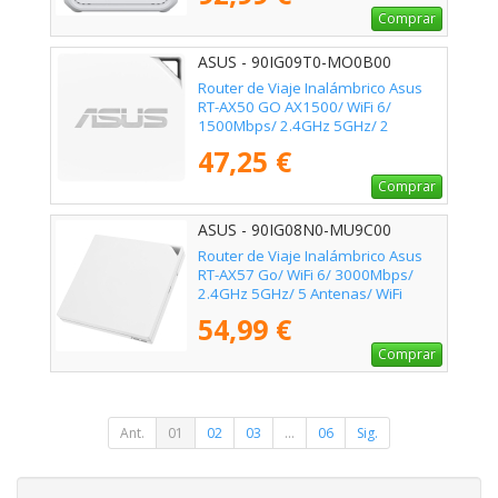
Comprar
ASUS - 90IG09T0-MO0B00
Router de Viaje Inalámbrico Asus
RT-AX50 GO AX1500/ WiFi 6/
1500Mbps/ 2.4GHz 5GHz/ 2
Antenas/ WiFi 802.11ax/ac/n/a/ -
47,25 €
n/b/g
Comprar
ASUS - 90IG08N0-MU9C00
Router de Viaje Inalámbrico Asus
RT-AX57 Go/ WiFi 6/ 3000Mbps/
2.4GHz 5GHz/ 5 Antenas/ WiFi
802.11ax/ac/n/a/ - n/b/g
54,99 €
Comprar
Ant.
01
02
03
...
06
Sig.