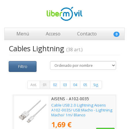
Menú
Acceso
Contacto
0
Cables Lightning
(38 art.)
Filtro
Ant.
01
02
03
04
05
Sig.
AISENS - A102-0035
Cable USB 2.0 Lightning Aisens
A102-0035/ USB Macho - Lightning
Macho/ 1m/ Blanco
1,69 €