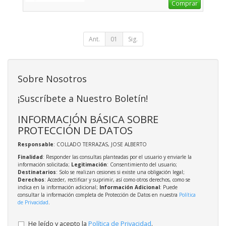
Comprar
Ant.
01
Sig.
Sobre Nosotros
¡Suscríbete a Nuestro Boletín!
INFORMACIÓN BÁSICA SOBRE
PROTECCIÓN DE DATOS
Responsable
: COLLADO TERRAZAS, JOSE ALBERTO
Finalidad
: Responder las consultas planteadas por el usuario y enviarle la
información solicitada;
Legitimación
: Consentimiento del usuario;
Destinatarios
: Solo se realizan cesiones si existe una obligación legal;
Derechos
: Acceder, rectificar y suprimir, así como otros derechos, como se
indica en la información adicional;
Información Adicional
: Puede
consultar la información completa de Protección de Datos en nuestra
Política
de Privacidad
.
He leído y acepto la
Política de Privacidad
.