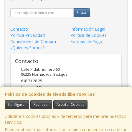
Enviar
Contacto
Información Legal
Política Privacidad
Política de Cookies
Condiciones de Compra
Formas de Pago
¿Quienes Somos?
Contacto
Calle Pidal, número 60
06228
Hornachos
,
Badajoz
618 71 28 25
libermovil@hotmail.com
Política de Cookies de tienda.libermovil.es
Configurar
Rechazar
Aceptar Cookies
Horario
De Lunes a Viernes 10:00 a 14:00 - 17;30 a 20;30
Utilizamos cookies propias y de terceros para mejorar nuestros
servicios.
Puede obtener más información, o bien conocer cómo cambiar