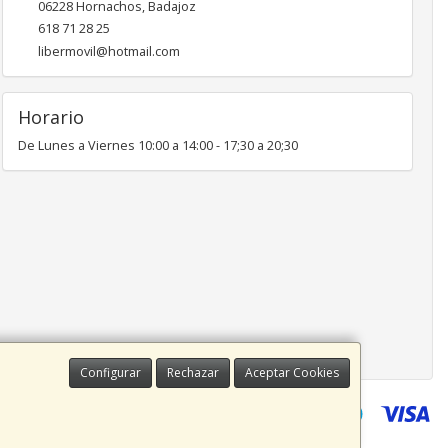
06228
Hornachos
,
Badajoz
618 71 28 25
libermovil@hotmail.com
Horario
De Lunes a Viernes 10:00 a 14:00 - 17;30 a 20;30
Configurar
Rechazar
Aceptar Cookies