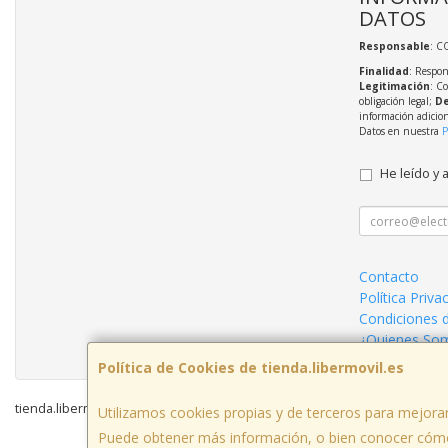
DATOS
Responsable
: C
Finalidad
: Respon
Legitimación
: C
obligación legal;
De
información adicio
Datos en nuestra
P
He leído y 
Contacto
Política Priva
Condiciones 
¿Quienes So
Política de Cookies de tienda.libermovil.es
tienda.libermovil.es © 2026
Utilizamos cookies propias y de terceros para mejorar
Puede obtener más información, o bien conocer cómo