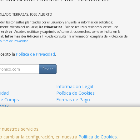
OLLADO TERRAZAS, JOSE ALBERTO
der las consultas planteadas por el usuario y enviarle la información solicitada;
onsentimiento del usuario;
Destinatarios
: Solo se realizan cesiones si existe una
rechos
: Acceder, rectificar y suprimir, así como otros derechos, como se indica en la
nal;
Información Adicional
: Puede consultar la información completa de Protección de
olítica de Privacidad
.
acepto la
Política de Privacidad
.
Enviar
Información Legal
cidad
Política de Cookies
de Compra
Formas de Pago
mos?
 nuestros servicios.
 cambiar la configuración, en nuestra
, , , , España. - C.I.F.: 44786005Z - Tfno:
Política de Cookies
.