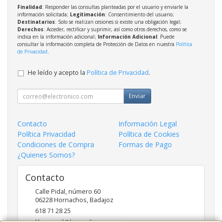
Finalidad
: Responder las consultas planteadas por el usuario y enviarle la
información solicitada;
Legitimación
: Consentimiento del usuario;
Destinatarios
: Solo se realizan cesiones si existe una obligación legal;
Derechos
: Acceder, rectificar y suprimir, así como otros derechos, como se
indica en la información adicional;
Información Adicional
: Puede
consultar la información completa de Protección de Datos en nuestra
Política
de Privacidad
.
He leído y acepto la
Política de Privacidad
.
Enviar
Contacto
Información Legal
Política Privacidad
Política de Cookies
Condiciones de Compra
Formas de Pago
¿Quienes Somos?
Contacto
Calle Pidal, número 60
06228
Hornachos
,
Badajoz
618 71 28 25