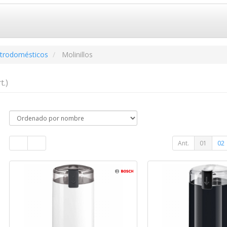
ctrodomésticos
Molinillos
t.)
Ant.
01
02