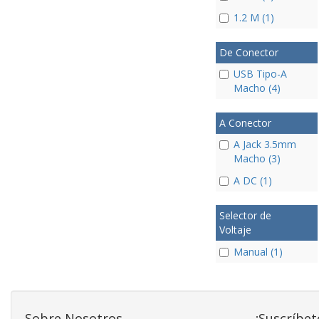
1.2 M (1)
De Conector
USB Tipo-A
Macho (4)
A Conector
A Jack 3.5mm
Macho (3)
A DC (1)
Selector de
Voltaje
Manual (1)
Sobre Nosotros
¡Suscríbet