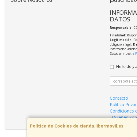
INFORMA
DATOS
Responsable
: C
Finalidad
: Respon
Legitimación
: C
obligación legal;
De
información adicio
Datos en nuestra
P
He leído y 
Contacto
Política Priva
Condiciones 
¿Quienes So
Política de Cookies de tienda.libermovil.es