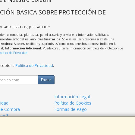
CIÓN BÁSICA SOBRE PROTECCIÓN DE
OLLADO TERRAZAS, JOSE ALBERTO
der las consultas planteadas por el usuario y enviarle la información solicitada;
onsentimiento del usuario;
Destinatarios
: Solo se realizan cesiones si existe una
rechos
: Acceder, rectificar y suprimir, así como otros derechos, como se indica en la
nal;
Información Adicional
: Puede consultar la información completa de Protección de
olítica de Privacidad
.
acepto la
Política de Privacidad
.
Enviar
Información Legal
cidad
Política de Cookies
de Compra
Formas de Pago
mos?