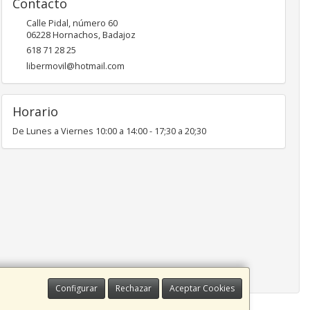
Contacto
Calle Pidal, número 60
06228
Hornachos
,
Badajoz
618 71 28 25
libermovil@hotmail.com
Horario
De Lunes a Viernes 10:00 a 14:00 - 17;30 a 20;30
Configurar
Rechazar
Aceptar Cookies