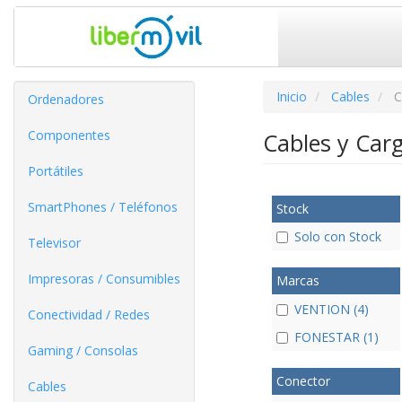
Inicio
Cables
C
Ordenadores
Componentes
Cables y Car
Portátiles
SmartPhones / Teléfonos
Stock
Solo con Stock
Televisor
Impresoras / Consumibles
Marcas
VENTION (4)
Conectividad / Redes
FONESTAR (1)
Gaming / Consolas
Conector
Cables