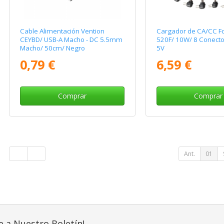
Cable Alimentación Vention
Cargador de CA/CC Fo
CEYBD/ USB-A Macho - DC 5.5mm
520F/ 10W/ 8 Conector
Macho/ 50cm/ Negro
5V
0,79 €
6,59 €
Comprar
Comprar
Ant.
01
e a Nuestro Boletín!