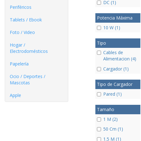
DC (1)
Periféricos
Potencia Máxima
Tablets / Ebook
10 W (1)
Foto / Video
Tipo
Hogar /
Electrodomésticos
Cables de
Alimentacion (4)
Papelería
Cargador (1)
Ocio / Deportes /
Mascotas
Tipo de Cargador
Pared (1)
Apple
Tamaño
1 M (2)
50 Cm (1)
1.5 M (1)