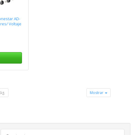
nestar AD-
es/ Voltaje
Sig.
Mostrar