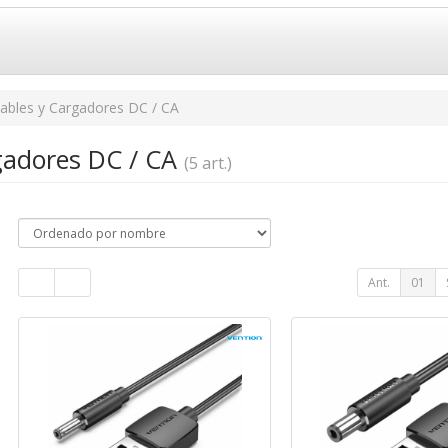
ables y Cargadores DC / CA
gadores DC / CA
(5 art.)
Ant.
01