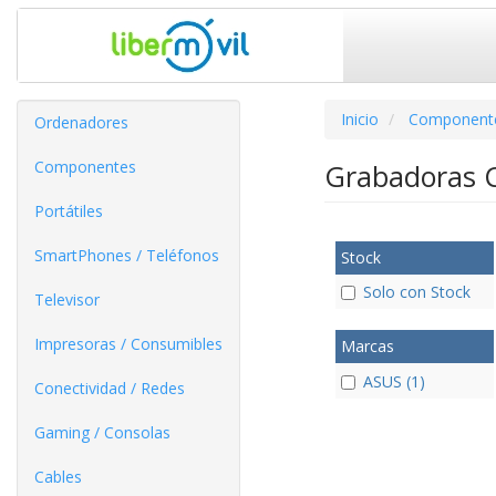
Inicio
Component
Ordenadores
Componentes
Grabadoras
Portátiles
SmartPhones / Teléfonos
Stock
Solo con Stock
Televisor
Impresoras / Consumibles
Marcas
ASUS (1)
Conectividad / Redes
Gaming / Consolas
Cables