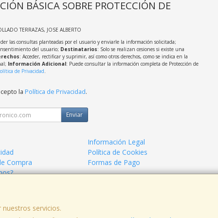
CIÓN BÁSICA SOBRE PROTECCIÓN DE
OLLADO TERRAZAS, JOSE ALBERTO
der las consultas planteadas por el usuario y enviarle la información solicitada;
onsentimiento del usuario;
Destinatarios
: Solo se realizan cesiones si existe una
rechos
: Acceder, rectificar y suprimir, así como otros derechos, como se indica en la
nal;
Información Adicional
: Puede consultar la información completa de Protección de
olítica de Privacidad
.
acepto la
Política de Privacidad
.
Enviar
Información Legal
cidad
Política de Cookies
de Compra
Formas de Pago
mos?
 nuestros servicios.