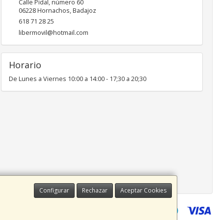
Calle Pidal, número 60
06228
Hornachos
,
Badajoz
618 71 28 25
libermovil@hotmail.com
Horario
De Lunes a Viernes 10:00 a 14:00 - 17;30 a 20;30
Configurar
Rechazar
Aceptar Cookies