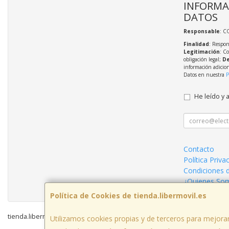
INFORMA
DATOS
Responsable
: C
Finalidad
: Respon
Legitimación
: C
obligación legal;
De
información adicio
Datos en nuestra
P
He leído y 
Contacto
Política Priva
Condiciones 
¿Quienes So
Política de Cookies de tienda.libermovil.es
tienda.libermovil.es © 2026
Utilizamos cookies propias y de terceros para mejorar