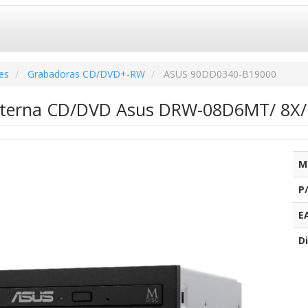
es
Grabadoras CD/DVD+-RW
ASUS 90DD0340-B19000
terna CD/DVD Asus DRW-08D6MT/ 8X/ 
M
P
E
Di