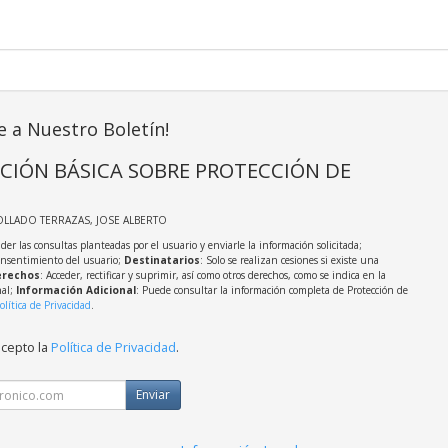
e a Nuestro Boletín!
CIÓN BÁSICA SOBRE PROTECCIÓN DE
OLLADO TERRAZAS, JOSE ALBERTO
der las consultas planteadas por el usuario y enviarle la información solicitada;
onsentimiento del usuario;
Destinatarios
: Solo se realizan cesiones si existe una
rechos
: Acceder, rectificar y suprimir, así como otros derechos, como se indica en la
nal;
Información Adicional
: Puede consultar la información completa de Protección de
olítica de Privacidad
.
acepto la
Política de Privacidad
.
Enviar