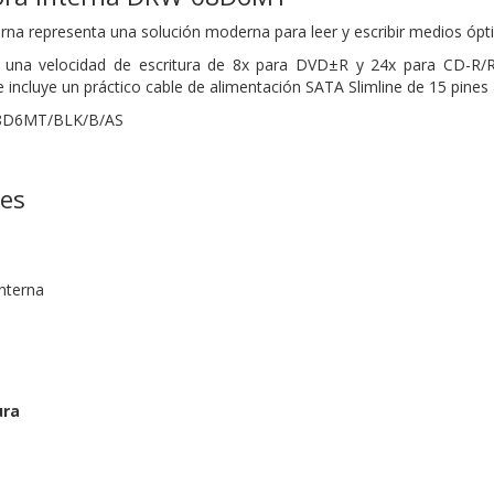
rna representa una solución moderna para leer y escribir medios ópt
una velocidad de escritura de 8x para DVD±R y 24x para CD-R/RW
e incluye un práctico cable de alimentación SATA Slimline de 15 pines a 
8D6MT/BLK/B/AS
nes
nterna
ura