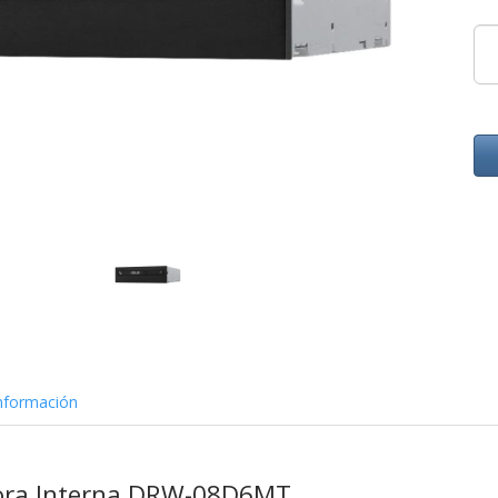
nformación
ora Interna DRW-08D6MT