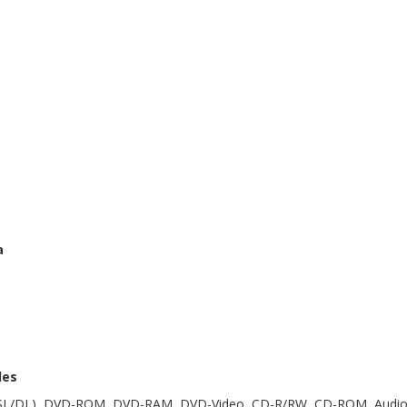
a
les
SL/DL), DVD-ROM, DVD-RAM, DVD-Video, CD-R/RW, CD-ROM, Audio