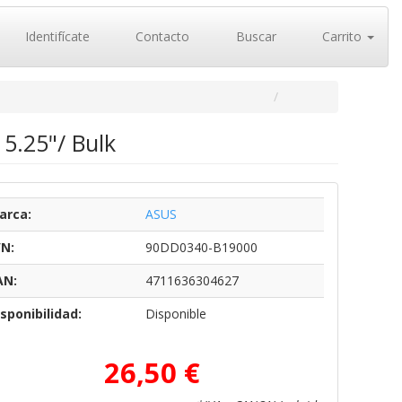
Identifícate
Contacto
Buscar
Carrito
5.25"/ Bulk
arca:
ASUS
/N:
90DD0340-B19000
AN:
4711636304627
sponibilidad:
Disponible
26,50 €