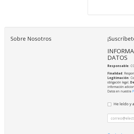
Sobre Nosotros
¡Suscríbet
INFORMA
DATOS
Responsable
: C
Finalidad
: Respon
Legitimación
: C
obligación legal;
De
información adicio
Datos en nuestra
P
He leído y 