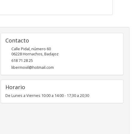
Contacto
Calle Pidal, número 60
06228
Hornachos
,
Badajoz
618 71 28 25
libermovil@hotmail.com
Horario
De Lunes a Viernes 10:00 a 14:00 - 17;30 a 20;30