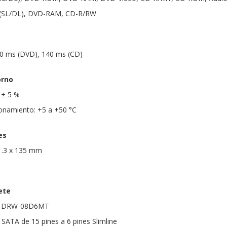
 (SL/DL), DVD-RAM, CD-R/RW
0 ms (DVD), 140 ms (CD)
orno
 ± 5 %
onamiento: +5 a +50 °C
es
1.3 x 135 mm
ete
S DRW-08D6MT
 SATA de 15 pines a 6 pines Slimline