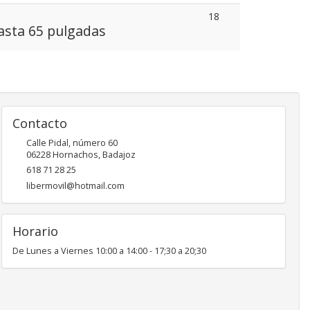
18
hasta 65 pulgadas
Contacto
Calle Pidal, número 60
06228
Hornachos
,
Badajoz
618 71 28 25
libermovil@hotmail.com
Horario
De Lunes a Viernes 10:00 a 14:00 - 17;30 a 20;30