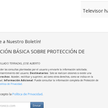
Televisor 
e a Nuestro Boletín!
CIÓN BÁSICA SOBRE PROTECCIÓN DE
OLLADO TERRAZAS, JOSE ALBERTO
der las consultas planteadas por el usuario y enviarle la información solicitada;
onsentimiento del usuario;
Destinatarios
: Solo se realizan cesiones si existe una
rechos
: Acceder, rectificar y suprimir, así como otros derechos, como se indica en la
nal;
Información Adicional
: Puede consultar la información completa de Protección de
olítica de Privacidad
.
acepto la
Política de Privacidad
.
Enviar