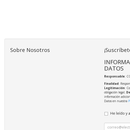
Sobre Nosotros
¡Suscríbet
INFORMA
DATOS
Responsable
: C
Finalidad
: Respon
Legitimación
: C
obligación legal;
De
información adicio
Datos en nuestra
P
He leído y 