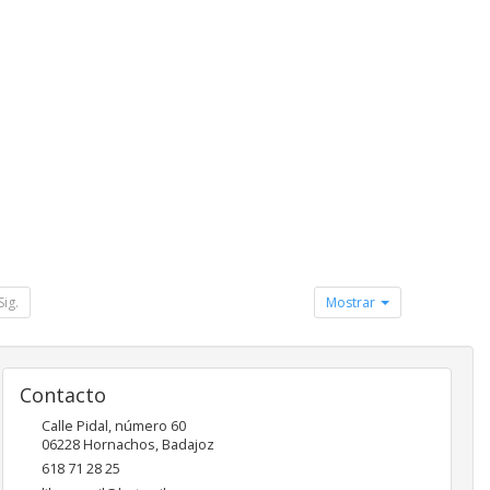
Sig.
Mostrar
Contacto
Calle Pidal, número 60
06228
Hornachos
,
Badajoz
618 71 28 25