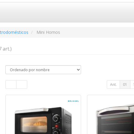
ctrodomésticos
Mini Hornos
7 art.)
Ant.
01