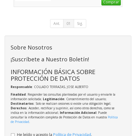
Comprar
Ant.
01
Sig.
Sobre Nosotros
¡Suscríbete a Nuestro Boletín!
INFORMACIÓN BÁSICA SOBRE
PROTECCIÓN DE DATOS
Responsable
: COLLADO TERRAZAS, JOSE ALBERTO
Finalidad
: Responder las consultas planteadas por el usuario y enviarle la
información solicitada;
Legitimación
: Consentimiento del usuario;
Destinatarios
: Solo se realizan cesiones si existe una obligación legal;
Derechos
: Acceder, rectificar y suprimir, así como otros derechos, como se
indica en la información adicional;
Información Adicional
: Puede
consultar la información completa de Protección de Datos en nuestra
Política
de Privacidad
.
He leído y acepto la
Política de Privacidad
.