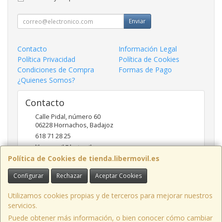
Enviar
Contacto
Información Legal
Política Privacidad
Política de Cookies
Condiciones de Compra
Formas de Pago
¿Quienes Somos?
Contacto
Calle Pidal, número 60
06228
Hornachos
,
Badajoz
618 71 28 25
libermovil@hotmail.com
Política de Cookies de tienda.libermovil.es
Configurar
Rechazar
Aceptar Cookies
Horario
De Lunes a Viernes 10:00 a 14:00 - 17;30 a 20;30
Utilizamos cookies propias y de terceros para mejorar nuestros
servicios.
Puede obtener más información, o bien conocer cómo cambiar