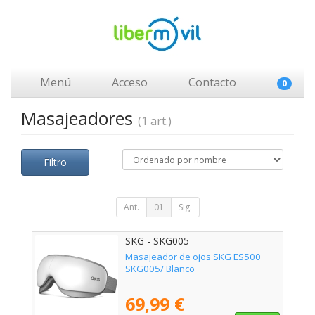
Menú
Acceso
Contacto
0
Masajeadores
(1 art.)
Filtro
Ant.
01
Sig.
SKG - SKG005
Masajeador de ojos SKG ES500
SKG005/ Blanco
69,99 €