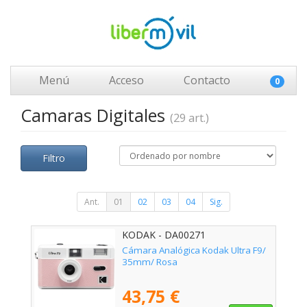
Menú
Acceso
Contacto
0
Camaras Digitales
(29 art.)
Filtro
Ant.
01
02
03
04
Sig.
KODAK - DA00271
Cámara Analógica Kodak Ultra F9/
35mm/ Rosa
43,75 €