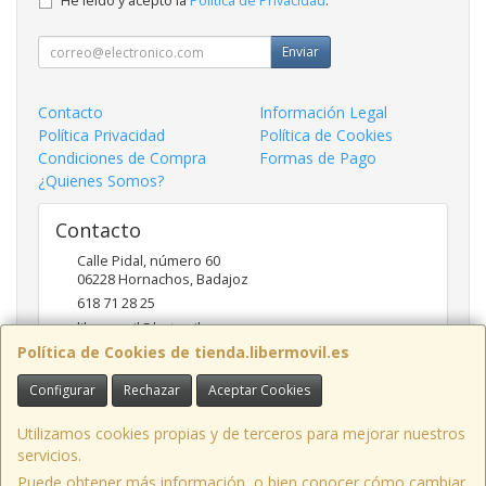
He leído y acepto la
Política de Privacidad
.
Enviar
Contacto
Información Legal
Política Privacidad
Política de Cookies
Condiciones de Compra
Formas de Pago
¿Quienes Somos?
Contacto
Calle Pidal, número 60
06228
Hornachos
,
Badajoz
618 71 28 25
libermovil@hotmail.com
Política de Cookies de tienda.libermovil.es
Configurar
Rechazar
Aceptar Cookies
Horario
De Lunes a Viernes 10:00 a 14:00 - 17;30 a 20;30
Utilizamos cookies propias y de terceros para mejorar nuestros
servicios.
Puede obtener más información, o bien conocer cómo cambiar