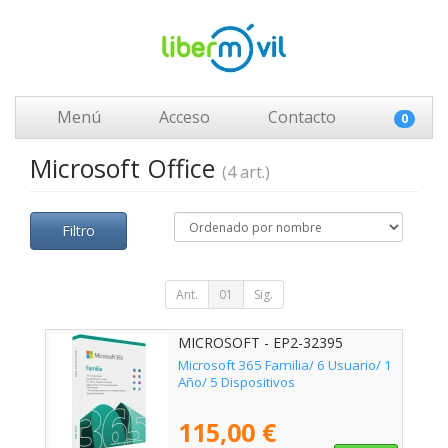
Menú
Acceso
Contacto
0
Microsoft Office
(4 art.)
Filtro
Ant.
01
Sig.
MICROSOFT - EP2-32395
Microsoft 365 Familia/ 6 Usuario/ 1
Año/ 5 Dispositivos
115,00 €