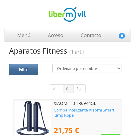
Menú
Acceso
Contacto
0
Aparatos Fitness
(1 art.)
Filtro
Ant.
01
Sig.
XIAOMI - BHR6944GL
Comba Inteligente Xiaomi Smart
Jump Rope
21,75 €