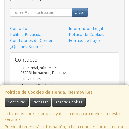
Enviar
Contacto
Información Legal
Política Privacidad
Política de Cookies
Condiciones de Compra
Formas de Pago
¿Quienes Somos?
Contacto
Calle Pidal, número 60
06228
Hornachos
,
Badajoz
618 71 28 25
libermovil@hotmail.com
Política de Cookies de tienda.libermovil.es
Configurar
Rechazar
Aceptar Cookies
Horario
De Lunes a Viernes 10:00 a 14:00 - 17;30 a 20;30
Utilizamos cookies propias y de terceros para mejorar nuestros
servicios.
Puede obtener más información, o bien conocer cómo cambiar