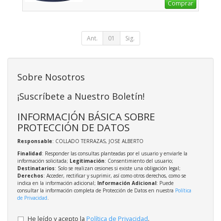
Comprar
Ant.
01
Sig.
Sobre Nosotros
¡Suscríbete a Nuestro Boletín!
INFORMACIÓN BÁSICA SOBRE
PROTECCIÓN DE DATOS
Responsable
: COLLADO TERRAZAS, JOSE ALBERTO
Finalidad
: Responder las consultas planteadas por el usuario y enviarle la
información solicitada;
Legitimación
: Consentimiento del usuario;
Destinatarios
: Solo se realizan cesiones si existe una obligación legal;
Derechos
: Acceder, rectificar y suprimir, así como otros derechos, como se
indica en la información adicional;
Información Adicional
: Puede
consultar la información completa de Protección de Datos en nuestra
Política
de Privacidad
.
He leído y acepto la
Política de Privacidad
.