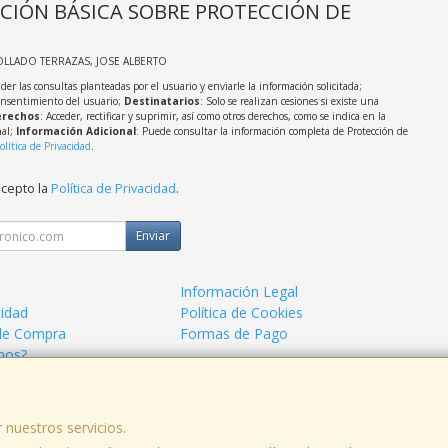
CIÓN BÁSICA SOBRE PROTECCIÓN DE
OLLADO TERRAZAS, JOSE ALBERTO
der las consultas planteadas por el usuario y enviarle la información solicitada;
onsentimiento del usuario;
Destinatarios
: Solo se realizan cesiones si existe una
rechos
: Acceder, rectificar y suprimir, así como otros derechos, como se indica en la
nal;
Información Adicional
: Puede consultar la información completa de Protección de
olítica de Privacidad
.
acepto la
Política de Privacidad
.
Enviar
Información Legal
cidad
Política de Cookies
de Compra
Formas de Pago
mos?
 nuestros servicios.