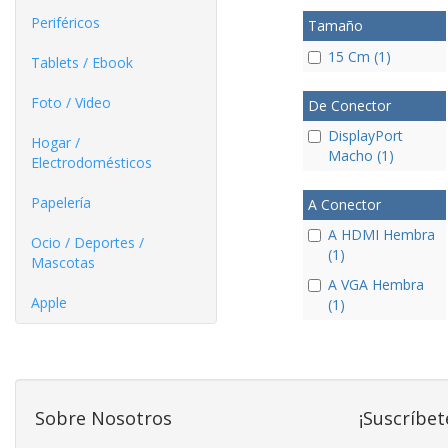
Periféricos
Tamaño
15 Cm (1)
Tablets / Ebook
Foto / Video
De Conector
DisplayPort
Hogar /
Macho (1)
Electrodomésticos
Papelería
A Conector
A HDMI Hembra
Ocio / Deportes /
(1)
Mascotas
A VGA Hembra
Apple
(1)
Sobre Nosotros
¡Suscríbet