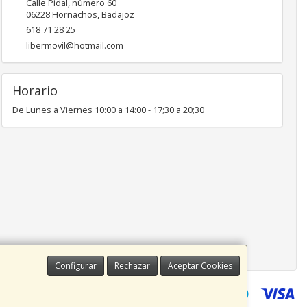
Calle Pidal, número 60
06228
Hornachos
,
Badajoz
618 71 28 25
libermovil@hotmail.com
Horario
De Lunes a Viernes 10:00 a 14:00 - 17;30 a 20;30
Configurar
Rechazar
Aceptar Cookies