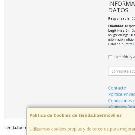
INFORMA
DATOS
Responsable
: C
Finalidad
: Respon
Legitimación
: C
obligación legal;
De
información adicio
Datos en nuestra
P
He leído y 
Contacto
Política Priva
Condiciones 
¿Quienes So
Política de Cookies de tienda.libermovil.es
tienda.libermovil.es © 2026
Utilizamos cookies propias y de terceros para mejorar