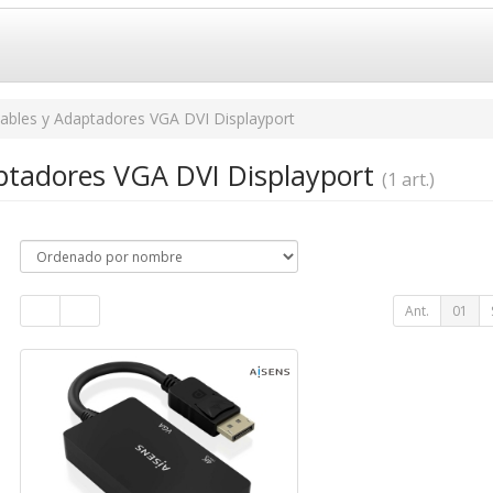
ables y Adaptadores VGA DVI Displayport
ptadores VGA DVI Displayport
(1 art.)
Ant.
01