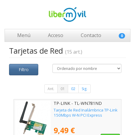
Menú
Acceso
Contacto
0
Tarjetas de Red
(15 art.)
Filtro
Ant.
01
02
Sig.
TP-LINK - TL-WN781ND
Tarjeta de Red Inalámbrica TP-Link
150Mbps W-N PCI Express
9,49 €