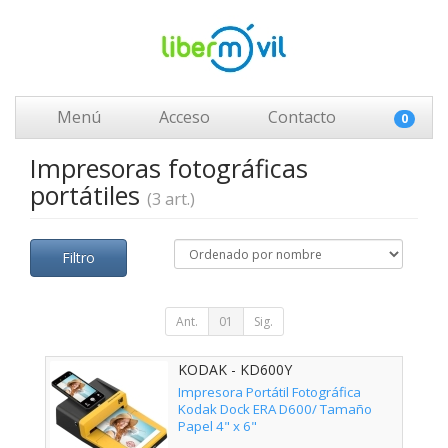
Menú
Acceso
Contacto
0
Impresoras fotográficas
portátiles
(3 art.)
Filtro
Ant.
01
Sig.
KODAK - KD600Y
Impresora Portátil Fotográfica
Kodak Dock ERA D600/ Tamaño
Papel 4" x 6"