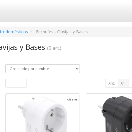
ctrodomésticos
Enchufes - Clavijas y Bases
avijas y Bases
(5 art.)
Ant.
01