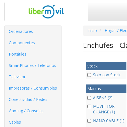
Inicio
Hogar / Ele
Ordenadores
Componentes
Enchufes - Cl
Portátiles
SmartPhones / Teléfonos
Stock
Solo con Stock
Televisor
Impresoras / Consumibles
Marcas
AISENS (2)
Conectividad / Redes
MUVIT FOR
Gaming / Consolas
CHANGE (1)
NANO CABLE (1)
Cables