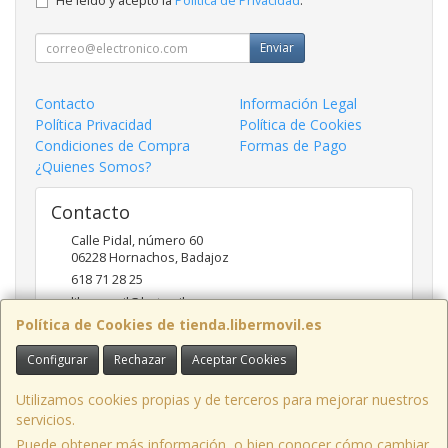
He leído y acepto la
Política de Privacidad
.
Enviar
Contacto
Información Legal
Política Privacidad
Política de Cookies
Condiciones de Compra
Formas de Pago
¿Quienes Somos?
Contacto
Calle Pidal, número 60
06228
Hornachos
,
Badajoz
618 71 28 25
libermovil@hotmail.com
Política de Cookies de tienda.libermovil.es
Configurar
Rechazar
Aceptar Cookies
Horario
De Lunes a Viernes 10:00 a 14:00 - 17;30 a 20;30
Utilizamos cookies propias y de terceros para mejorar nuestros
servicios.
Puede obtener más información, o bien conocer cómo cambiar