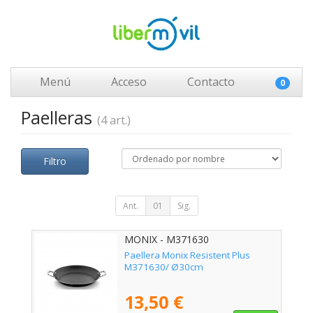
Menú
Acceso
Contacto
0
Paelleras
(4 art.)
Filtro
Ant.
01
Sig.
MONIX - M371630
Paellera Monix Resistent Plus
M371630/ Ø30cm
13,50 €