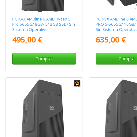
PC KVX AMDline 6 AMD Ryzen 5
PC KVX AMDline 6 AM
Pro 5655G/ 8GB/ 512GB SSD/ Sin
PRO 5-5655G/ 16GB/ 
Sistema Operativo
Sin Sistema Operativ
495,00 €
635,00 €
Comprar
Comprar