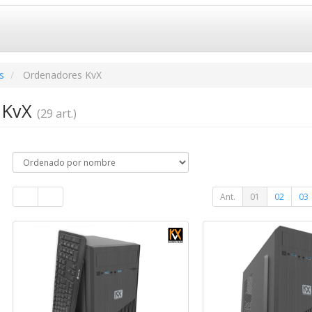
s
Ordenadores KvX
 KvX
(29 art.)
Ant.
01
02
03