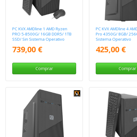
PC KVX AMDline 1 AMD Ryzen
PC KVX AMDline 4 AM
PRO 5-8500G/ 16GB DDR5/ 1TB
Pro 4350G/ 8GB/ 256
SSD/ Sin Sistema Operativo
Sistema Operativo
739,00 €
425,00 €
Comprar
Comprar