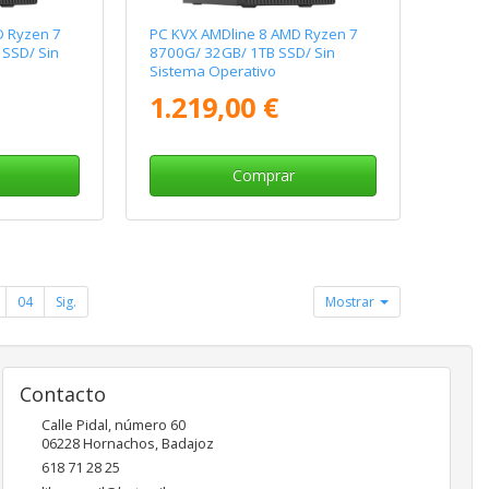
D Ryzen 7
PC KVX AMDline 8 AMD Ryzen 7
SSD/ Sin
8700G/ 32GB/ 1TB SSD/ Sin
Sistema Operativo
1.219,00 €
Comprar
04
Sig.
Mostrar
Contacto
Calle Pidal, número 60
06228
Hornachos
,
Badajoz
618 71 28 25