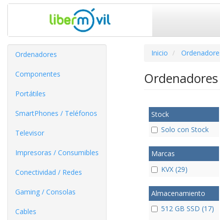
Inicio
Ordenadore
Ordenadores
Componentes
Ordenadores
Portátiles
SmartPhones / Teléfonos
Stock
Solo con Stock
Televisor
Impresoras / Consumibles
Marcas
KVX (29)
Conectividad / Redes
Gaming / Consolas
Almacenamiento
512 GB SSD (17)
Cables