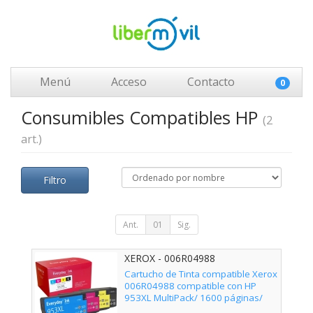
Menú
Acceso
Contacto
0
Consumibles Compatibles HP
(2
art.)
Filtro
Ant.
01
Sig.
XEROX - 006R04988
Cartucho de Tinta compatible Xerox
006R04988 compatible con HP
953XL MultiPack/ 1600 páginas/
Negro/ Cian/ Magenta/ Amarillo