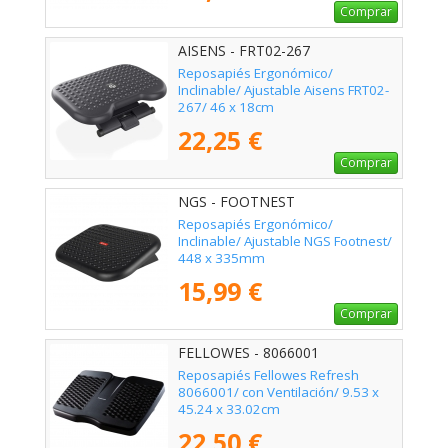
Comprar
AISENS - FRT02-267
Reposapiés Ergonómico/
Inclinable/ Ajustable Aisens FRT02-
267/ 46 x 18cm
22,25 €
Comprar
NGS - FOOTNEST
Reposapiés Ergonómico/
Inclinable/ Ajustable NGS Footnest/
448 x 335mm
15,99 €
Comprar
FELLOWES - 8066001
Reposapiés Fellowes Refresh
8066001/ con Ventilación/ 9.53 x
45.24 x 33.02cm
22,50 €