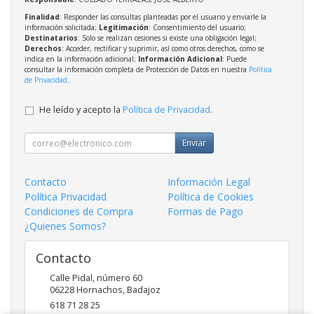
Finalidad
: Responder las consultas planteadas por el usuario y enviarle la
información solicitada;
Legitimación
: Consentimiento del usuario;
Destinatarios
: Solo se realizan cesiones si existe una obligación legal;
Derechos
: Acceder, rectificar y suprimir, así como otros derechos, como se
indica en la información adicional;
Información Adicional
: Puede
consultar la información completa de Protección de Datos en nuestra
Política
de Privacidad
.
He leído y acepto la
Política de Privacidad
.
Enviar
Contacto
Información Legal
Política Privacidad
Política de Cookies
Condiciones de Compra
Formas de Pago
¿Quienes Somos?
Contacto
Calle Pidal, número 60
06228
Hornachos
,
Badajoz
618 71 28 25