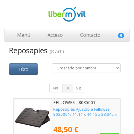
Menú
Acceso
Contacto
0
Reposapies
(8 art.)
Filtro
Ant.
01
Sig.
FELLOWES - 8035001
Reposapiés Ajustable Fellowes
8035001/ 11.11 x 44.45 x 33.34cm
48,50 €