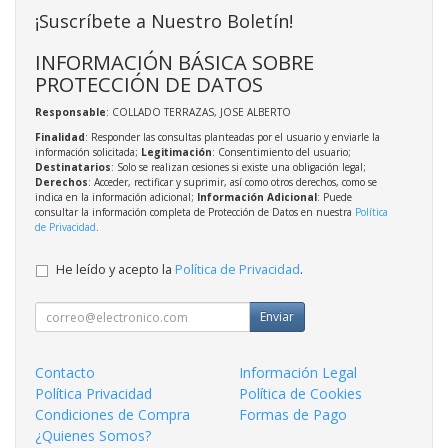
¡Suscríbete a Nuestro Boletín!
INFORMACIÓN BÁSICA SOBRE
PROTECCIÓN DE DATOS
Responsable
: COLLADO TERRAZAS, JOSE ALBERTO
Finalidad
: Responder las consultas planteadas por el usuario y enviarle la
información solicitada;
Legitimación
: Consentimiento del usuario;
Destinatarios
: Solo se realizan cesiones si existe una obligación legal;
Derechos
: Acceder, rectificar y suprimir, así como otros derechos, como se
indica en la información adicional;
Información Adicional
: Puede
consultar la información completa de Protección de Datos en nuestra
Política
de Privacidad
.
He leído y acepto la
Política de Privacidad
.
Enviar
Contacto
Información Legal
Política Privacidad
Política de Cookies
Condiciones de Compra
Formas de Pago
¿Quienes Somos?