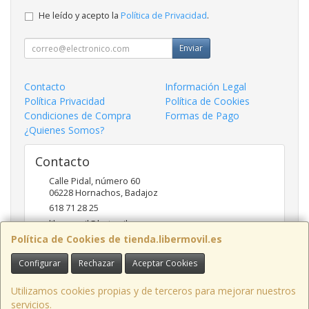
He leído y acepto la
Política de Privacidad
.
Enviar
Contacto
Información Legal
Política Privacidad
Política de Cookies
Condiciones de Compra
Formas de Pago
¿Quienes Somos?
Contacto
Calle Pidal, número 60
06228
Hornachos
,
Badajoz
618 71 28 25
libermovil@hotmail.com
Política de Cookies de tienda.libermovil.es
Configurar
Rechazar
Aceptar Cookies
Horario
De Lunes a Viernes 10:00 a 14:00 - 17;30 a 20;30
Utilizamos cookies propias y de terceros para mejorar nuestros
servicios.