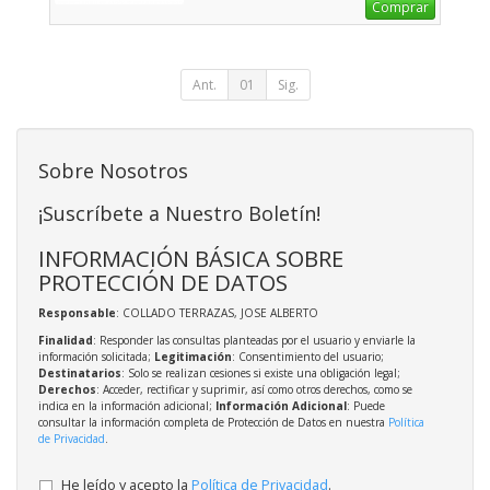
Comprar
Ant.
01
Sig.
Sobre Nosotros
¡Suscríbete a Nuestro Boletín!
INFORMACIÓN BÁSICA SOBRE
PROTECCIÓN DE DATOS
Responsable
: COLLADO TERRAZAS, JOSE ALBERTO
Finalidad
: Responder las consultas planteadas por el usuario y enviarle la
información solicitada;
Legitimación
: Consentimiento del usuario;
Destinatarios
: Solo se realizan cesiones si existe una obligación legal;
Derechos
: Acceder, rectificar y suprimir, así como otros derechos, como se
indica en la información adicional;
Información Adicional
: Puede
consultar la información completa de Protección de Datos en nuestra
Política
de Privacidad
.
He leído y acepto la
Política de Privacidad
.