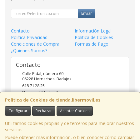
Enviar
Contacto
Información Legal
Política Privacidad
Política de Cookies
Condiciones de Compra
Formas de Pago
¿Quienes Somos?
Contacto
Calle Pidal, número 60
06228
Hornachos
,
Badajoz
618 71 28 25
libermovil@hotmail.com
Política de Cookies de tienda.libermovil.es
Configurar
Rechazar
Aceptar Cookies
Horario
De Lunes a Viernes 10:00 a 14:00 - 17;30 a 20;30
Utilizamos cookies propias y de terceros para mejorar nuestros
servicios.
Puede obtener más información, o bien conocer cómo cambiar