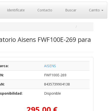
Identifícate
Contacto
Buscar
Carrito
iratorio Aisens FWF100E-269 para
arca:
AISENS
/N:
FWF100E-269
AN:
8435739904138
sponibilidad:
Disponible
295,00 €