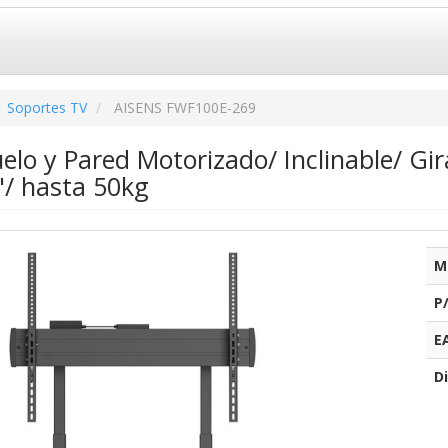
Soportes TV
AISENS FWF100E-269
elo y Pared Motorizado/ Inclinable/ G
"/ hasta 50kg
M
P
E
Di