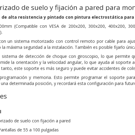
izado de suelo y fijación a pared para mon
 de alta resistencia y pintado con pintura electrostática par
0mm (Compatible con VESA de 200x200, 300x200, 400x200, 300x
).
on un sistema motorizado con control remoto por cable para ajustar
la máxima seguridad a la instalación. También es posible fijarlo única
 sistema de detección de choque con giroscopio, lo que permite 
io mide la orientación y la velocidad angular, lo que ayuda al sopor
 tanto, este soporte es más seguro y puede evitar accidentes de colis
e programación y memoria. Esto permite programar el soporte p
n una determinada posición, y recordará esta configuración para futur
nes
l
rizado de suelo con fijación a pared
antallas de 55 a 100 pulgadas