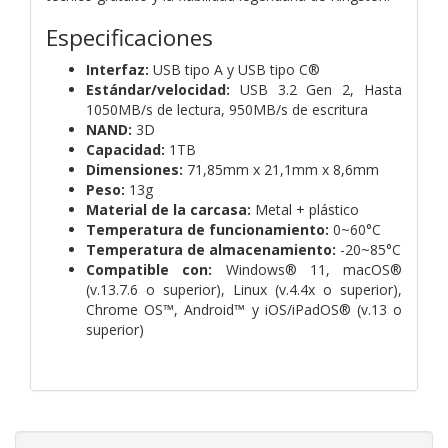
Especificaciones
Interfaz:
USB tipo A y USB tipo C®
Estándar/velocidad:
USB 3.2 Gen 2,
Hasta
1050MB/s de lectura, 950MB/s de escritura
NAND:
3D
Capacidad:
1TB
Dimensiones:
71,85mm x 21,1mm x 8,6mm
Peso:
13g
Material de la carcasa:
Metal + plástico
Temperatura de funcionamiento:
0~60°C
Temperatura de almacenamiento:
-20~85°C
Compatible con:
Windows® 11, macOS®
(v.13.7.6 o superior), Linux (v.4.4x o superior),
Chrome OS™, Android™ y iOS/iPadOS® (v.13 o
superior)