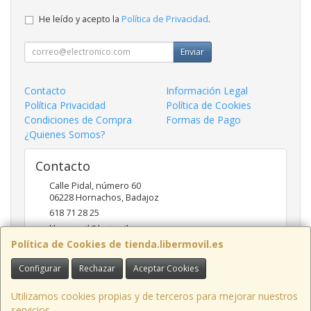
He leído y acepto la
Política de Privacidad
.
Enviar
Contacto
Información Legal
Política Privacidad
Política de Cookies
Condiciones de Compra
Formas de Pago
¿Quienes Somos?
Contacto
Calle Pidal, número 60
06228
Hornachos
,
Badajoz
618 71 28 25
libermovil@hotmail.com
Política de Cookies de tienda.libermovil.es
Configurar
Rechazar
Aceptar Cookies
Horario
De Lunes a Viernes 10:00 a 14:00 - 17;30 a 20;30
Utilizamos cookies propias y de terceros para mejorar nuestros
servicios.