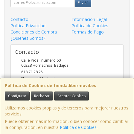
Enviar
Contacto
Información Legal
Política Privacidad
Política de Cookies
Condiciones de Compra
Formas de Pago
¿Quienes Somos?
Contacto
Calle Pidal, número 60
06228
Hornachos
,
Badajoz
618 71 28 25
libermovil@hotmail.com
Política de Cookies de tienda.libermovil.es
Configurar
Rechazar
Aceptar Cookies
Horario
De Lunes a Viernes 10:00 a 14:00 - 17;30 a 20;30
Utilizamos cookies propias y de terceros para mejorar nuestros
servicios.
Puede obtener más información, o bien conocer cómo cambiar
la configuración, en nuestra
Política de Cookies
.
, , , , España. - C.I.F.: 44786005Z - Tfno: