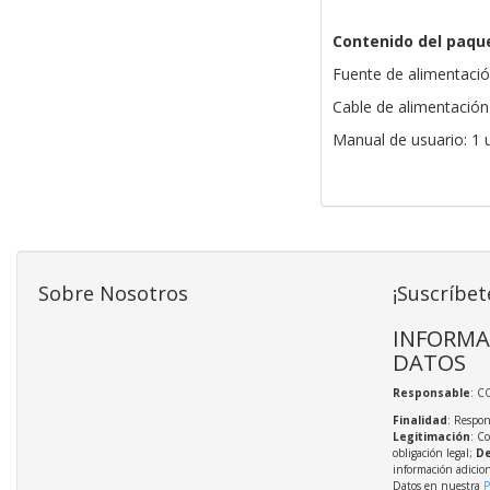
Contenido del paqu
Fuente de alimentació
Cable de alimentación
Manual de usuario: 1 
Sobre Nosotros
¡Suscríbet
INFORMA
DATOS
Responsable
: C
Finalidad
: Respon
Legitimación
: C
obligación legal;
De
información adicio
Datos en nuestra
P