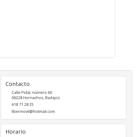
Contacto
Calle Pidal, número 60
06228
Hornachos
,
Badajoz
618 71 28 25
libermovil@hotmail.com
Horario