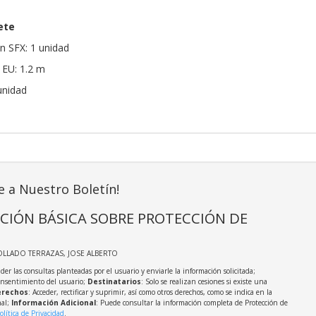
ete
n SFX: 1 unidad
 EU: 1.2 m
unidad
e a Nuestro Boletín!
CIÓN BÁSICA SOBRE PROTECCIÓN DE
OLLADO TERRAZAS, JOSE ALBERTO
der las consultas planteadas por el usuario y enviarle la información solicitada;
onsentimiento del usuario;
Destinatarios
: Solo se realizan cesiones si existe una
rechos
: Acceder, rectificar y suprimir, así como otros derechos, como se indica en la
nal;
Información Adicional
: Puede consultar la información completa de Protección de
olítica de Privacidad
.