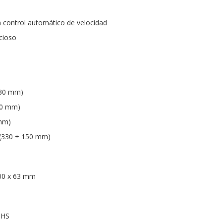
 control automático de velocidad
cioso
330 mm)
30 mm)
 mm)
 (330 + 150 mm)
00 x 63 mm
oHS