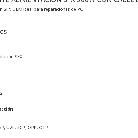
n SFX OEM ideal para reparaciones de PC.
nes
ntación SFX
í
ección
VP, UVP, SCP, OPP, OTP