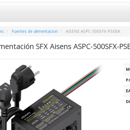
es
Fuentes de alimentacion
AISENS ASPC-500SFX-PSEBK
imentación SFX Aisens ASPC-500SFX-PS
M
P
E
Di