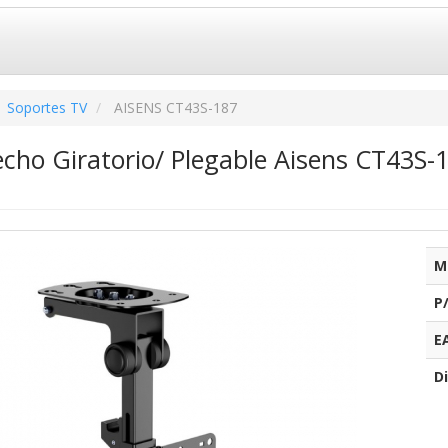
Soportes TV
AISENS CT43S-187
cho Giratorio/ Plegable Aisens CT43S-
M
P
E
Di