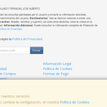
OLLADO TERRAZAS, JOSE ALBERTO
der las consultas planteadas por el usuario y enviarle la información solicitada;
onsentimiento del usuario;
Destinatarios
: Solo se realizan cesiones si existe una
rechos
: Acceder, rectificar y suprimir, así como otros derechos, como se indica en la
nal;
Información Adicional
: Puede consultar la información completa de Protección de
olítica de Privacidad
.
acepto la
Política de Privacidad
.
Enviar
Información Legal
cidad
Política de Cookies
de Compra
Formas de Pago
mos?
 nuestros servicios.
 cambiar la configuración, en nuestra
Política de Cookies
.
, , , , España. - C.I.F.: 44786005Z - Tfno: