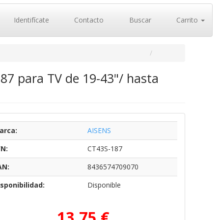
Identifícate
Contacto
Buscar
Carrito
187 para TV de 19-43"/ hasta
arca:
AISENS
/N:
CT43S-187
AN:
8436574709070
sponibilidad:
Disponible
13,75 €