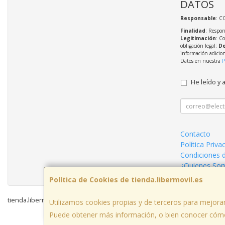
DATOS
Responsable
: C
Finalidad
: Respon
Legitimación
: C
obligación legal;
De
información adicio
Datos en nuestra
P
He leído y 
Contacto
Política Priva
Condiciones 
¿Quienes So
Política de Cookies de tienda.libermovil.es
tienda.libermovil.es © 2026
Utilizamos cookies propias y de terceros para mejorar
Puede obtener más información, o bien conocer cómo