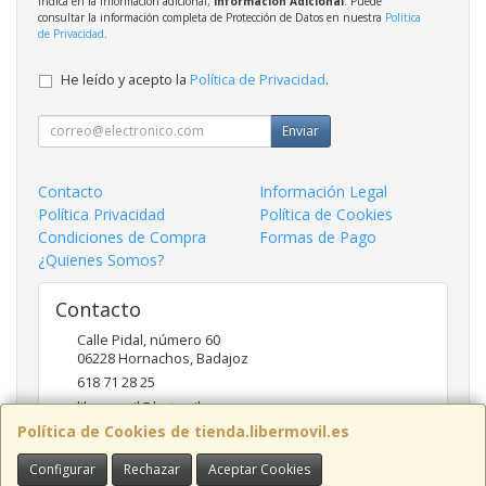
indica en la información adicional;
Información Adicional
: Puede
consultar la información completa de Protección de Datos en nuestra
Política
de Privacidad
.
He leído y acepto la
Política de Privacidad
.
Enviar
Contacto
Información Legal
Política Privacidad
Política de Cookies
Condiciones de Compra
Formas de Pago
¿Quienes Somos?
Contacto
Calle Pidal, número 60
06228
Hornachos
,
Badajoz
618 71 28 25
libermovil@hotmail.com
Política de Cookies de tienda.libermovil.es
Configurar
Rechazar
Aceptar Cookies
Horario