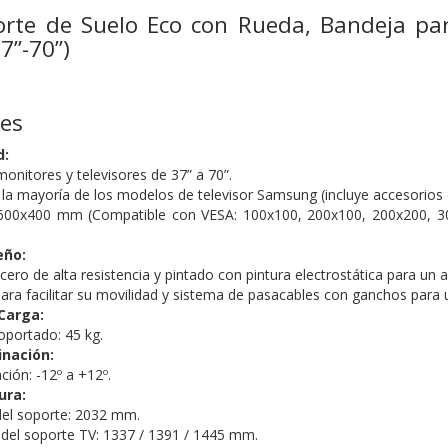
orte de Suelo Eco con Rueda, Bandeja p
7”-70”)
nes
d:
onitores y televisores de 37” a 70”.
la mayoría de los modelos de televisor Samsung (incluye accesorios e
00x400 mm (Compatible con VESA: 100x100, 200x100, 200x200, 30
eño:
ero de alta resistencia y pintado con pintura electrostática para un 
para facilitar su movilidad y sistema de pasacables con ganchos para 
Carga:
portado: 45 kg.
inación:
ción: -12º a +12º.
ura:
del soporte: 2032 mm.
e del soporte TV: 1337 / 1391 / 1445 mm.