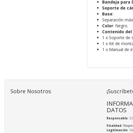
Bandeja para 
Soporte de c
Base
:
Separación máx
Color
: Negro.
Contenido del
1 x Soporte de 
1 x Kit de monta
1 x Manual de in
Sobre Nosotros
¡Suscríbet
INFORMA
DATOS
Responsable
: C
Finalidad
: Respon
Legitimación
: C