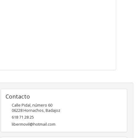
Contacto
Calle Pidal, número 60
06228
Hornachos
,
Badajoz
618 71 28 25
libermovil@hotmail.com