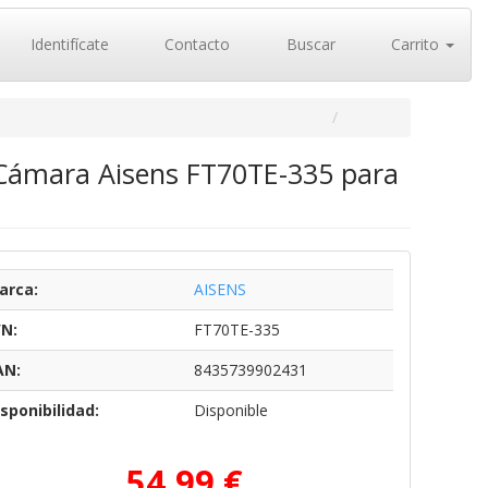
Identifícate
Contacto
Buscar
Carrito
e Cámara Aisens FT70TE-335 para
arca:
AISENS
/N:
FT70TE-335
AN:
8435739902431
sponibilidad:
Disponible
54,99 €