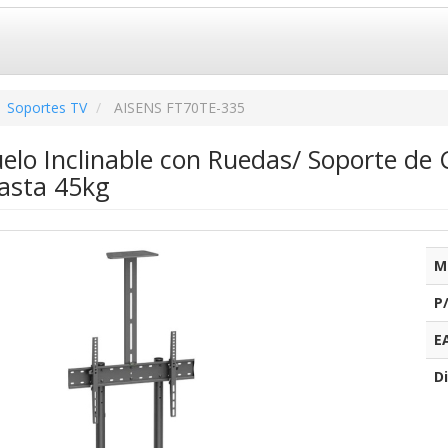
Soportes TV
AISENS FT70TE-335
uelo Inclinable con Ruedas/ Soporte d
hasta 45kg
M
P
E
Di