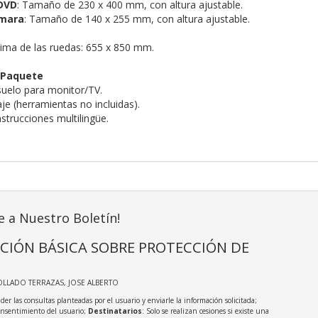
DVD
: Tamaño de 230 x 400 mm, con altura ajustable.
ámara
: Tamaño de 140 x 255 mm, con altura ajustable.
ima de las ruedas: 655 x 850 mm.
 Paquete
suelo para monitor/TV.
je (herramientas no incluidas).
strucciones multilingüe.
e a Nuestro Boletín!
CIÓN BÁSICA SOBRE PROTECCIÓN DE
OLLADO TERRAZAS, JOSE ALBERTO
der las consultas planteadas por el usuario y enviarle la información solicitada;
onsentimiento del usuario;
Destinatarios
: Solo se realizan cesiones si existe una