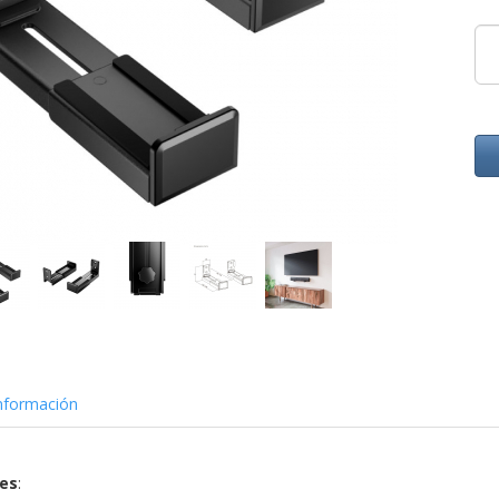
nformación
nes
: