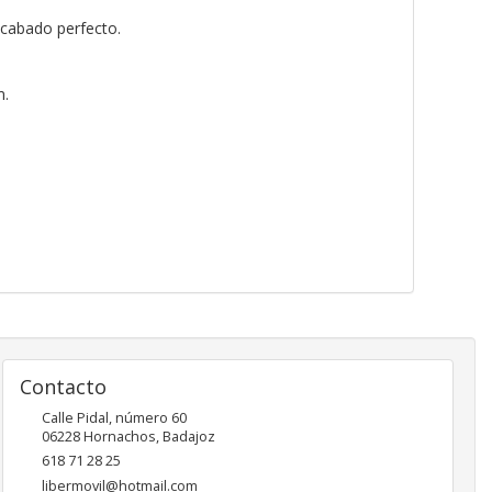
acabado perfecto.
m.
Contacto
Calle Pidal, número 60
06228
Hornachos
,
Badajoz
618 71 28 25
libermovil@hotmail.com