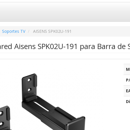
Soportes TV
AISENS SPK02U-191
ared Aisens SPK02U-191 para Barra de 
M
P
E
Di