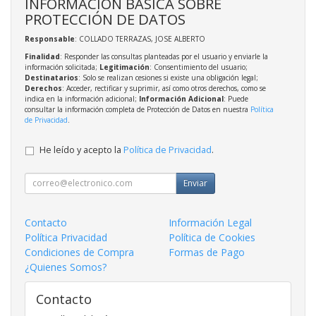
INFORMACIÓN BÁSICA SOBRE
PROTECCIÓN DE DATOS
Responsable
: COLLADO TERRAZAS, JOSE ALBERTO
Finalidad
: Responder las consultas planteadas por el usuario y enviarle la
información solicitada;
Legitimación
: Consentimiento del usuario;
Destinatarios
: Solo se realizan cesiones si existe una obligación legal;
Derechos
: Acceder, rectificar y suprimir, así como otros derechos, como se
indica en la información adicional;
Información Adicional
: Puede
consultar la información completa de Protección de Datos en nuestra
Política
de Privacidad
.
He leído y acepto la
Política de Privacidad
.
Enviar
Contacto
Información Legal
Política Privacidad
Política de Cookies
Condiciones de Compra
Formas de Pago
¿Quienes Somos?
Contacto