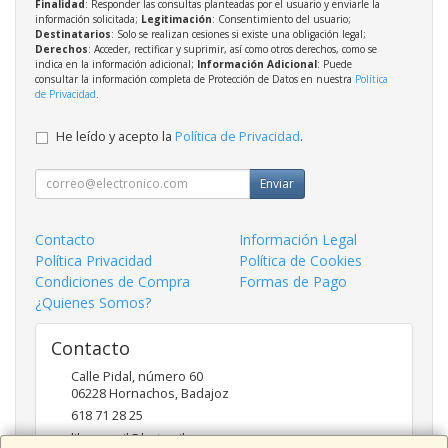
Finalidad
: Responder las consultas planteadas por el usuario y enviarle la
información solicitada;
Legitimación
: Consentimiento del usuario;
Destinatarios
: Solo se realizan cesiones si existe una obligación legal;
Derechos
: Acceder, rectificar y suprimir, así como otros derechos, como se
indica en la información adicional;
Información Adicional
: Puede
consultar la información completa de Protección de Datos en nuestra
Política
de Privacidad
.
He leído y acepto la
Política de Privacidad
.
Enviar
Contacto
Información Legal
Política Privacidad
Política de Cookies
Condiciones de Compra
Formas de Pago
¿Quienes Somos?
Contacto
Calle Pidal, número 60
06228
Hornachos
,
Badajoz
618 71 28 25
libermovil@hotmail.com