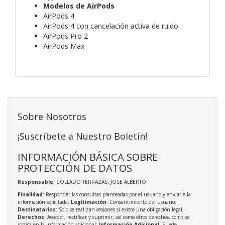
Modelos de AirPods
AirPods 4
AirPods 4 con cancelación activa de ruido
AirPods Pro 2
AirPods Max
Sobre Nosotros
¡Suscríbete a Nuestro Boletín!
INFORMACIÓN BÁSICA SOBRE
PROTECCIÓN DE DATOS
Responsable
: COLLADO TERRAZAS, JOSE ALBERTO
Finalidad
: Responder las consultas planteadas por el usuario y enviarle la
información solicitada;
Legitimación
: Consentimiento del usuario;
Destinatarios
: Solo se realizan cesiones si existe una obligación legal;
Derechos
: Acceder, rectificar y suprimir, así como otros derechos, como se
indica en la información adicional;
Información Adicional
: Puede