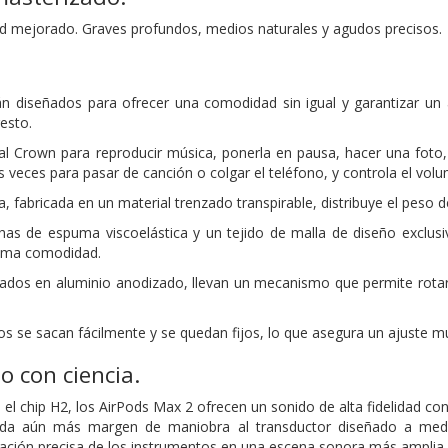
dad mejorado. Graves profundos, medios naturales y agudos precisos.
n diseñados para ofrecer una comodidad sin igual y garantizar un 
resto.
tal Crown para reproducir música, ponerla en pausa, hacer una foto,
 veces para pasar de canción o colgar el teléfono, y controla el volu
, fabricada en un material trenzado transpirable, distribuye el peso de
has de espuma viscoelástica y un tejido de malla de diseño exclusi
ima comodidad.
icados en aluminio anodizado, llevan un mecanismo que permite rotarl
os se sacan fácilmente
y se quedan fijos, lo que asegura un ajuste
mu
o con ciencia.
el chip H2, los AirPods Max 2 ofrecen un sonido de alta fidelidad con
 da aún más margen de maniobra al transductor diseñado a medi
ización precisa de los instrumentos en una escena sonora más amplia.