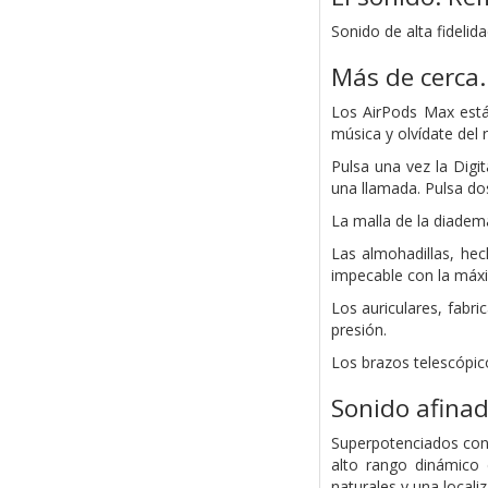
Sonido de alta fideli
Más de cerca.
Los AirPods Max está
música y olvídate del 
Pulsa una vez la Digi
una llamada. Pulsa dos
La malla de la diadema
Las almohadillas, hec
impecable con la máx
Los auriculares, fabr
presión.
Los brazos telescópic
Sonido afinad
Superpotenciados con 
alto rango dinámico
naturales y una local