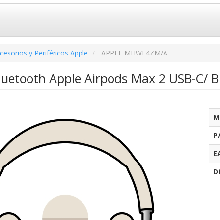
cesorios y Periféricos Apple
APPLE MHWL4ZM/A
luetooth Apple Airpods Max 2 USB-C/ Bl
M
P
E
Di