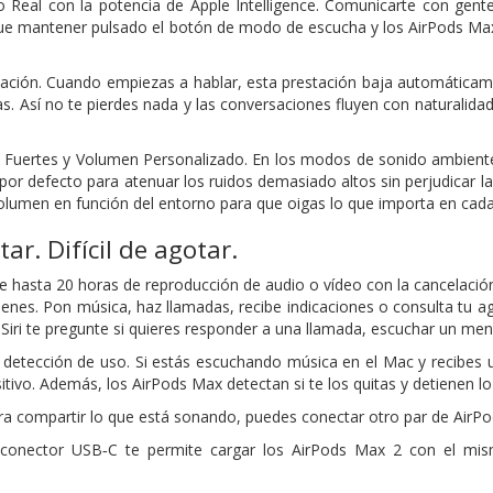
 Real con la potencia de Apple Intelligence. Comunicarte con gent
que mantener pulsado el botón de modo de escucha y los AirPods Max 
ación. Cuando empiezas a hablar, esta prestación baja automáticam
s. Así no te pierdes nada y las conversaciones fluyen con naturalidad
 Fuertes y Volumen Personalizado. En los modos de sonido ambiente
 por defecto para atenuar los ruidos demasiado altos sin perjudicar 
volumen en función del entorno para que oigas lo que importa en ca
ctar.
Difícil de agotar.
 hasta 20 horas de reproducción de audio o vídeo con la cancelación 
rdenes. Pon música, haz llamadas, recibe indicaciones o consulta tu a
Siri te pregunte si quieres responder a una llamada, escuchar un mens
etección de uso. Si estás escuchando música en el Mac y recibes un
itivo. Además, los AirPods Max detectan si te los quitas y detienen l
a compartir lo que está sonando, puedes conectar otro par de AirPod
 conector USB‑C te permite cargar los AirPods Max 2 con el mis