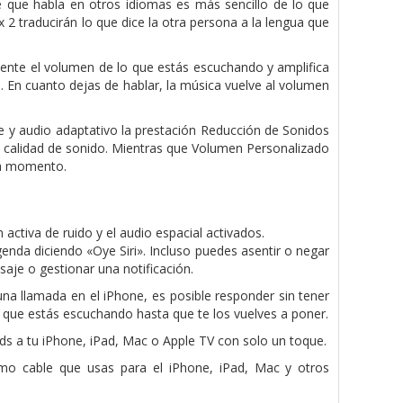
e que habla en otros idiomas es más sencillo de lo que
2 traducirán lo que dice la otra persona a la lengua que
ente el volumen de lo que estás escuchando y amplifica
. En cuanto dejas de hablar, la música vuelve al volumen
 y audio adaptativo la prestación Reducción de Sonidos
la calidad de sonido. Mientras que Volumen Personalizado
da momento.
activa de ruido y el audio espacial activados.
genda diciendo «Oye Siri». Incluso puedes asentir o negar
aje o gestionar una notificación.
a llamada en el iPhone, es posible responder sin tener
o que estás escuchando hasta que te los vuelves a poner.
s a tu iPhone, iPad, Mac o Apple TV con solo un toque.
mo cable que usas para el iPhone, iPad, Mac y otros