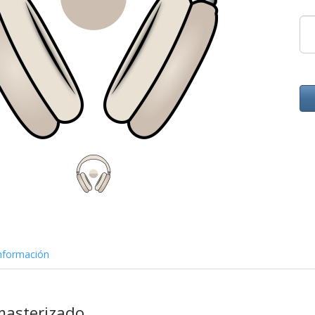
nformación
masterizado.