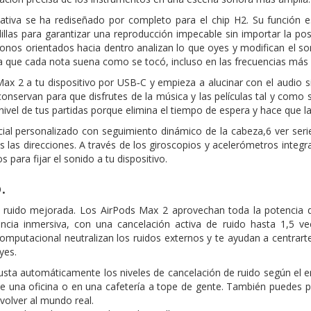
ativa se ha rediseñado por completo para el chip H2. Su función e
illas para garantizar una reproducción impecable sin importar la po
fonos orientados hacia dentro analizan lo que oyes y modifican el s
la que cada nota suena como se tocó, incluso en las frecuencias más 
x 2 a tu dispositivo por USB‑C y empieza a alucinar con el audio sin 
conservan para que disfrutes de la música y las películas tal y como s
l nivel de tus partidas porque elimina el tiempo de espera y hace que 
cial personalizado con seguimiento dinámico de la cabeza,6 ver seri
s las direcciones. A través de los giroscopios y acelerómetros integ
 para fijar el sonido a tu dispositivo.
.
e ruido mejorada. Los AirPods Max 2 aprovechan toda la potencia d
encia inmersiva, con una cancelación activa de ruido hasta 1,5 v
omputacional neutralizan los ruidos externos y te ayudan a centrart
yes.
justa automáticamente los niveles de cancelación de ruido según el en
 de una oficina o en una cafetería a tope de gente. También puedes
volver al mundo real.