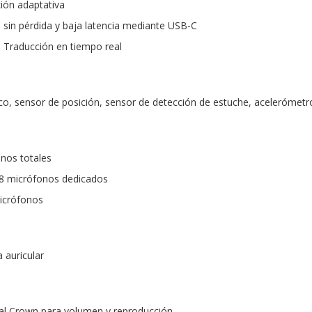
ción adaptativa
o sin pérdida y baja latencia mediante USB-C
: Traducción en tiempo real
co, sensor de posición, sensor de detección de estuche, acelerómetr
nos totales
 8 micrófonos dedicados
micrófonos
 auricular
ital Crown para volumen y reproducción