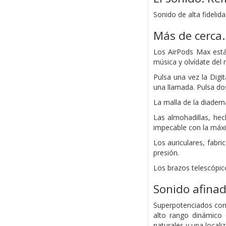
Sonido de alta fideli
Más de cerca.
Los AirPods Max está
música y olvídate del 
Pulsa una vez la Digi
una llamada. Pulsa dos
La malla de la diadema
Las almohadillas, hec
impecable con la máx
Los auriculares, fabr
presión.
Los brazos telescópic
Sonido afinad
Superpotenciados con 
alto rango dinámico
naturales y una local