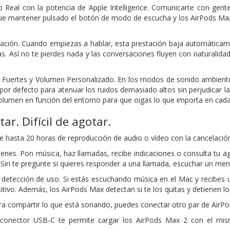
 Real con la potencia de Apple Intelligence. Comunicarte con gent
que mantener pulsado el botón de modo de escucha y los AirPods Max 
ación. Cuando empiezas a hablar, esta prestación baja automáticam
s. Así no te pierdes nada y las conversaciones fluyen con naturalidad
 Fuertes y Volumen Personalizado. En los modos de sonido ambiente
 por defecto para atenuar los ruidos demasiado altos sin perjudicar 
volumen en función del entorno para que oigas lo que importa en ca
ctar.
Difícil de agotar.
 hasta 20 horas de reproducción de audio o vídeo con la cancelación 
rdenes. Pon música, haz llamadas, recibe indicaciones o consulta tu a
Siri te pregunte si quieres responder a una llamada, escuchar un mens
etección de uso. Si estás escuchando música en el Mac y recibes un
itivo. Además, los AirPods Max detectan si te los quitas y detienen l
a compartir lo que está sonando, puedes conectar otro par de AirPod
 conector USB‑C te permite cargar los AirPods Max 2 con el mis