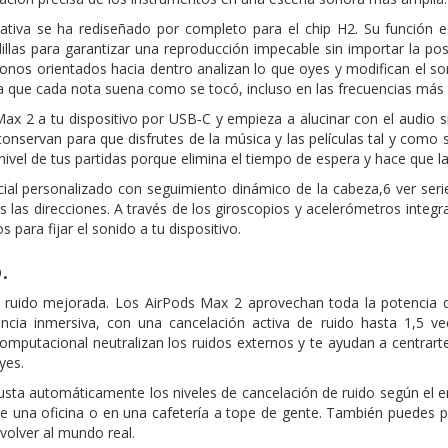
ativa se ha rediseñado por completo para el chip H2. Su función e
illas para garantizar una reproducción impecable sin importar la po
fonos orientados hacia dentro analizan lo que oyes y modifican el s
la que cada nota suena como se tocó, incluso en las frecuencias más 
x 2 a tu dispositivo por USB‑C y empieza a alucinar con el audio sin 
conservan para que disfrutes de la música y las películas tal y como s
l nivel de tus partidas porque elimina el tiempo de espera y hace que 
cial personalizado con seguimiento dinámico de la cabeza,6 ver seri
s las direcciones. A través de los giroscopios y acelerómetros integ
 para fijar el sonido a tu dispositivo.
.
e ruido mejorada. Los AirPods Max 2 aprovechan toda la potencia d
encia inmersiva, con una cancelación activa de ruido hasta 1,5 v
omputacional neutralizan los ruidos externos y te ayudan a centrart
yes.
justa automáticamente los niveles de cancelación de ruido según el en
 de una oficina o en una cafetería a tope de gente. También puedes
volver al mundo real.