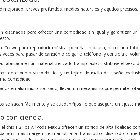
dad mejorado. Graves profundos, medios naturales y agudos precisos.
n diseñados para ofrecer una comodidad sin igual y garantizar un 
resto.
tal Crown para reproducir música, ponerla en pausa, hacer una foto,
 veces para pasar de canción o colgar el teléfono, y controla el volu
, fabricada en un material trenzado transpirable, distribuye el peso de
has de espuma viscoelástica y un tejido de malla de diseño exclusi
ima comodidad.
icados en aluminio anodizado, llevan un mecanismo que permite rotarl
os se sacan fácilmente
y se quedan fijos, lo que asegura un ajuste
mu
o con ciencia.
el chip H2, los AirPods Max 2 ofrecen un sonido de alta fidelidad con
 da aún más margen de maniobra al transductor diseñado a medi
ización precisa de los instrumentos en una escena sonora más amplia.