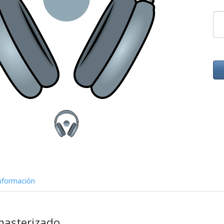
nformación
masterizado.