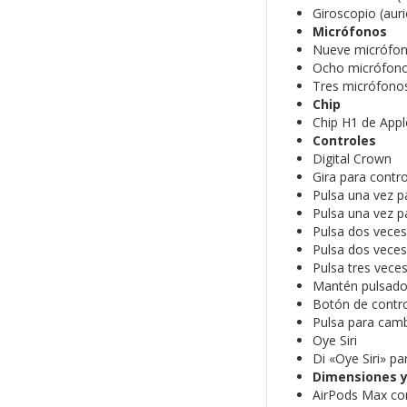
Giroscopio (auri
Micrófonos
Nueve micrófono
Ocho micrófonos
Tres micrófonos
Chip
Chip H1 de Apple
Controles
Digital Crown
Gira para contr
Pulsa una vez p
Pulsa una vez p
Pulsa dos veces
Pulsa dos veces
Pulsa tres vece
Mantén pulsado p
Botón de contro
Pulsa para camb
Oye Siri
Di «Oye Siri» p
Dimensiones y
AirPods Max co