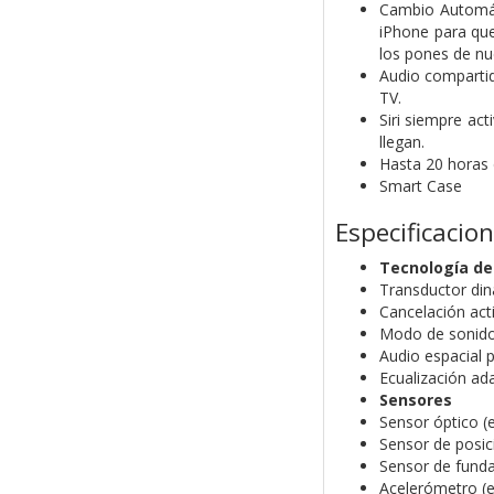
Cambio Automát
iPhone para que
los pones de nu
Audio compartid
TV.
Siri siempre ac
llegan.
Hasta 20 horas 
Smart Case
Especificacio
Tecnología de
Transductor di
Cancelación acti
Modo de sonid
Audio espacial 
Ecualización ad
Sensores
Sensor óptico (e
Sensor de posici
Sensor de funda
Acelerómetro (e