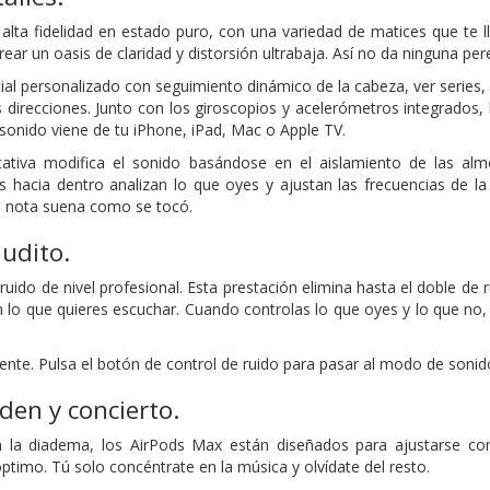
lta fidelidad en estado puro, con una variedad de matices que te l
ear un oasis de claridad y distorsión ultrabaja. Así no da ninguna p
ial personalizado con seguimiento dinámico de la cabeza, ver series,
s direcciones. Junto con los giroscopios y acelerómetros integrados
 sonido viene de tu iPhone, iPad, Mac o Apple TV.
tativa modifica el sonido basándose en el aislamiento de las almo
s hacia dentro analizan lo que oyes y ajustan las frecuencias de 
da nota suena como se tocó.
udito.
ruido de nivel profesional. Esta prestación elimina hasta el doble de
n lo que quieres escuchar. Cuando controlas lo que oyes y lo que n
te. Pulsa el botón de control de ruido para pasar al modo de sonido
den y concierto.
a la diadema, los AirPods Max están diseñados para ajustarse c
ptimo. Tú solo concéntrate en la música y olvídate del resto.