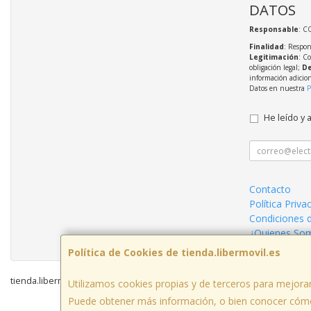
DATOS
Responsable
: C
Finalidad
: Respon
Legitimación
: C
obligación legal;
De
información adicio
Datos en nuestra
P
He leído y 
Contacto
Política Priva
Condiciones 
¿Quienes So
Política de Cookies de tienda.libermovil.es
tienda.libermovil.es © 2026
Utilizamos cookies propias y de terceros para mejorar
Puede obtener más información, o bien conocer cómo