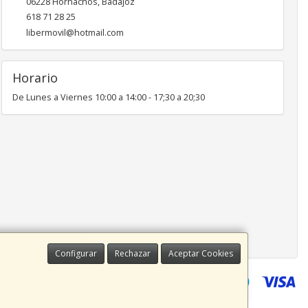
06228
Hornachos
,
Badajoz
618 71 28 25
libermovil@hotmail.com
Horario
De Lunes a Viernes 10:00 a 14:00 - 17;30 a 20;30
Configurar
Rechazar
Aceptar Cookies