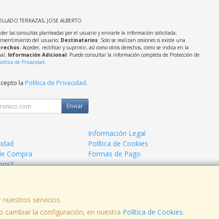
OLLADO TERRAZAS, JOSE ALBERTO
der las consultas planteadas por el usuario y enviarle la información solicitada;
onsentimiento del usuario;
Destinatarios
: Solo se realizan cesiones si existe una
rechos
: Acceder, rectificar y suprimir, así como otros derechos, como se indica en la
nal;
Información Adicional
: Puede consultar la información completa de Protección de
olítica de Privacidad
.
acepto la
Política de Privacidad
.
Enviar
Información Legal
cidad
Política de Cookies
de Compra
Formas de Pago
mos?
 nuestros servicios.
 cambiar la configuración, en nuestra
Política de Cookies
.
, , , , España. - C.I.F.: 44786005Z - Tfno: