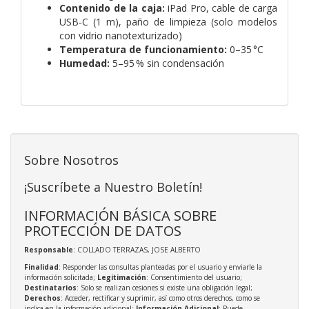
Contenido de la caja:
iPad Pro, cable de carga
USB‑C (1 m), paño de limpieza (solo modelos
con vidrio nanotexturizado)
Temperatura de funcionamiento:
0–35 °C
Humedad:
5–95 % sin condensación
Sobre Nosotros
¡Suscríbete a Nuestro Boletín!
INFORMACIÓN BÁSICA SOBRE
PROTECCIÓN DE DATOS
Responsable
: COLLADO TERRAZAS, JOSE ALBERTO
Finalidad
: Responder las consultas planteadas por el usuario y enviarle la
información solicitada;
Legitimación
: Consentimiento del usuario;
Destinatarios
: Solo se realizan cesiones si existe una obligación legal;
Derechos
: Acceder, rectificar y suprimir, así como otros derechos, como se
indica en la información adicional;
Información Adicional
: Puede