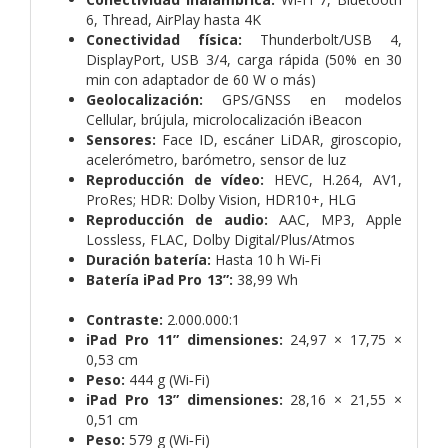
6, Thread, AirPlay hasta 4K
Conectividad física:
Thunderbolt/USB 4,
DisplayPort, USB 3/4, carga rápida (50% en 30
min con adaptador de 60 W o más)
Geolocalización:
GPS/GNSS en modelos
Cellular, brújula, microlocalización iBeacon
Sensores:
Face ID, escáner LiDAR, giroscopio,
acelerómetro, barómetro, sensor de luz
Reproducción de vídeo:
HEVC, H.264, AV1,
ProRes; HDR: Dolby Vision, HDR10+, HLG
Reproducción de audio:
AAC, MP3, Apple
Lossless, FLAC, Dolby Digital/Plus/Atmos
Duración batería:
Hasta 10 h Wi‑Fi
Batería iPad Pro 13”:
38,99 Wh
Contraste:
2.000.000:1
iPad Pro 11” dimensiones:
24,97 × 17,75 ×
0,53 cm
Peso:
444 g (Wi‑Fi)
iPad Pro 13” dimensiones:
28,16 × 21,55 ×
0,51 cm
Peso:
579 g (Wi‑Fi)