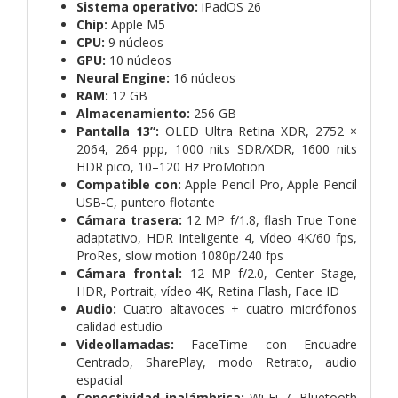
Sistema operativo:
iPadOS 26
Chip:
Apple M5
CPU:
9 núcleos
GPU:
10 núcleos
Neural Engine:
16 núcleos
RAM:
12 GB
Almacenamiento:
256 GB
Pantalla 13”:
OLED Ultra Retina XDR, 2752 ×
2064, 264 ppp, 1000 nits SDR/XDR, 1600 nits
HDR pico, 10–120 Hz ProMotion
Compatible con:
Apple Pencil Pro, Apple Pencil
USB‑C, puntero flotante
Cámara trasera:
12 MP f/1.8, flash True Tone
adaptativo, HDR Inteligente 4, vídeo 4K/60 fps,
ProRes, slow motion 1080p/240 fps
Cámara frontal:
12 MP f/2.0, Center Stage,
HDR, Portrait, vídeo 4K, Retina Flash, Face ID
Audio:
Cuatro altavoces + cuatro micrófonos
calidad estudio
Videollamadas:
FaceTime con Encuadre
Centrado, SharePlay, modo Retrato, audio
espacial
Conectividad inalámbrica:
Wi‑Fi 7, Bluetooth