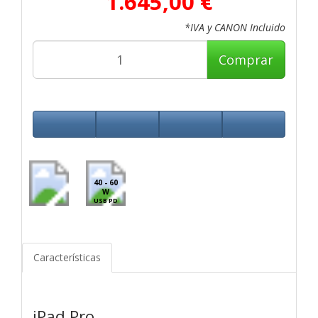
1.645,00 €
*IVA y CANON Incluido
Comprar
40 - 60
W
USB PD
Características
iPad Pro