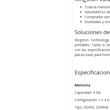
Toda la memori
ValueRAM es ide
Compruebe siem
Diseñadas y ens
Soluciones d
Kingston Technology 
portátiles. Tanto si
con las especificacio
placas base para homo
Especificacio
Memoria
Capacidad: 4 GB
Configuración: 1 x 4 
Tipo: DDR3L SDRAM