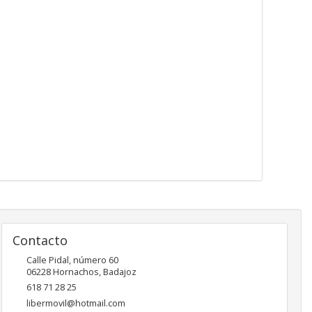
Contacto
Calle Pidal, número 60
06228
Hornachos
,
Badajoz
618 71 28 25
libermovil@hotmail.com