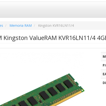
es
Memoria RAM
Kingston KVR16LN11/4
 Kingston ValueRAM KVR16LN11/4 4GB
M
P
E
Di