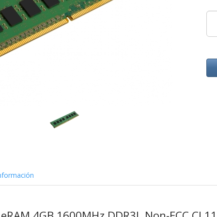
nformación
lueRAM 4GB 1600MHz DDR3L Non-ECC CL11