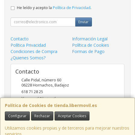
He leído y acepto la
Política de Privacidad
.
Enviar
Contacto
Información Legal
Política Privacidad
Política de Cookies
Condiciones de Compra
Formas de Pago
¿Quienes Somos?
Contacto
Calle Pidal, número 60
06228
Hornachos
,
Badajoz
618 71 28 25
libermovil@hotmail.com
Política de Cookies de tienda.libermovil.es
Configurar
Rechazar
Aceptar Cookies
Horario
De Lunes a Viernes 10:00 a 14:00 - 17;30 a 20;30
Utilizamos cookies propias y de terceros para mejorar nuestros
servicios.