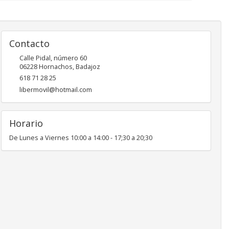
Contacto
Calle Pidal, número 60
06228
Hornachos
,
Badajoz
618 71 28 25
libermovil@hotmail.com
Horario
De Lunes a Viernes 10:00 a 14:00 - 17;30 a 20;30