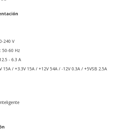
entación
00-240 V
: 50-60 Hz
2.5 - 6.3 A
5V 15A / +3.3V 15A / +12V 54A / -12V 0.3A / +5VSB 2.5A
Inteligente
ón