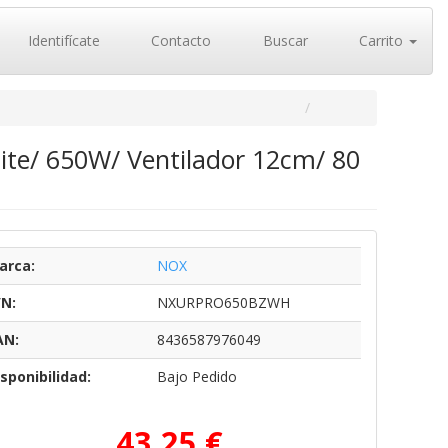
Identifícate
Contacto
Buscar
Carrito
te/ 650W/ Ventilador 12cm/ 80
arca:
NOX
/N:
NXURPRO650BZWH
AN:
8436587976049
sponibilidad:
Bajo Pedido
43,25 €