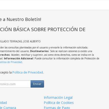
e a Nuestro Boletín!
CIÓN BÁSICA SOBRE PROTECCIÓN DE
OLLADO TERRAZAS, JOSE ALBERTO
der las consultas planteadas por el usuario y enviarle la información solicitada;
onsentimiento del usuario;
Destinatarios
: Solo se realizan cesiones si existe una
rechos
: Acceder, rectificar y suprimir, así como otros derechos, como se indica en la
nal;
Información Adicional
: Puede consultar la información completa de Protección de
olítica de Privacidad
.
acepto la
Política de Privacidad
.
Enviar
Información Legal
cidad
Política de Cookies
de Compra
Formas de Pago