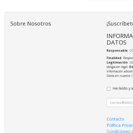
Sobre Nosotros
¡Suscríbet
INFORMA
DATOS
Responsable
: C
Finalidad
: Respon
Legitimación
: C
obligación legal;
De
información adicio
Datos en nuestra
P
He leído y 
Contacto
Política Priva
Condiciones 