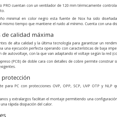
o PRO cuentan con un ventilador de 120 mm térmicamente controlado
to.
eño minimal en color negro esta fuente de Nox ha sido diseña
l mismo tiempo que mantiene el ruido al mínimo. Cuenta con una disip
 de calidad máxima
s de alta calidad y la última tecnología para garantizar un rendimie
 una ejecución perfecta operando con características de baja impe
n de autovoltaje, con la que van adaptando el voltaje según la red (
impreso (PCB) de doble cara con detalles de cobre permite construir 
xigentes.
 protección
nte para PC con protecciones OVP, OPP, SCP, UVP OTP y NLP que
nos y extralargos facilitan el montaje permitiendo una configuración
y una rápida disipación del calor.
nes