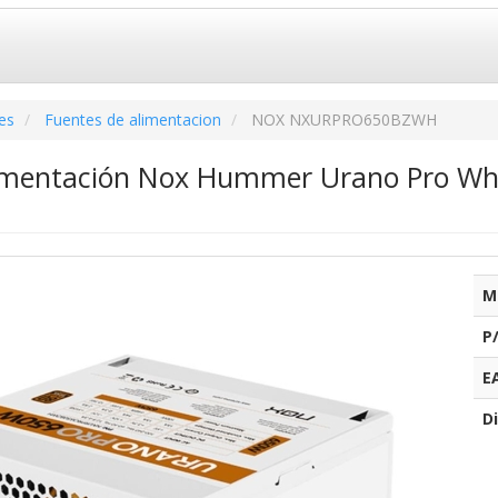
es
Fuentes de alimentacion
NOX NXURPRO650BZWH
imentación Nox Hummer Urano Pro Whi
M
P
E
Di