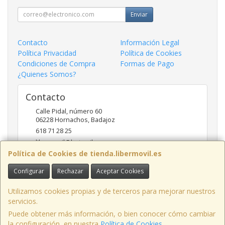
Enviar
Contacto
Información Legal
Política Privacidad
Política de Cookies
Condiciones de Compra
Formas de Pago
¿Quienes Somos?
Contacto
Calle Pidal, número 60
06228
Hornachos
,
Badajoz
618 71 28 25
libermovil@hotmail.com
Política de Cookies de tienda.libermovil.es
Configurar
Rechazar
Aceptar Cookies
Horario
De Lunes a Viernes 10:00 a 14:00 - 17;30 a 20;30
Utilizamos cookies propias y de terceros para mejorar nuestros
servicios.
Puede obtener más información, o bien conocer cómo cambiar
la configuración, en nuestra
Política de Cookies
.